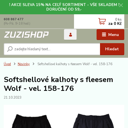
! AKCE SLEVA 15% NA CELÝ SORTIMENT - VŠE SKLADEM !
DORUČENÍ OD 59,-
0
ks
608 867 477
za
0 Kč
(Po-Pá, 9-18 hod.)
Menu
Hledat
Úvod
Novinky
Softshellové kalhoty s fleesem Wolf - vel. 158-176
Softshellové kalhoty s fleesem
Wolf - vel. 158-176
21.10.2023