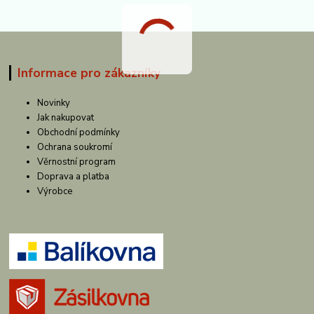
Informace pro zákazníky
Novinky
Jak nakupovat
Obchodní podmínky
Ochrana soukromí
Věrnostní program
Doprava a platba
Výrobce