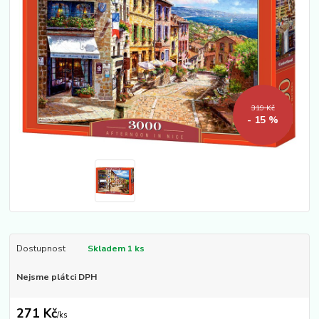
319 Kč
- 15 %
Dostupnost
Skladem 1 ks
Nejsme plátci DPH
271 Kč
/
ks