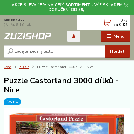
! AKCE SLEVA 15% NA CELÝ SORTIMENT - VŠE SKLADEM !
DORUČENÍ OD 59,-
0
ks
608 867 477
za
0 Kč
(Po-Pá, 9-18 hod.)
Menu
Hledat
Úvod
Puzzle
Puzzle Castorland 3000 dílků - Nice
Puzzle Castorland 3000 dílků -
Nice
Novinka