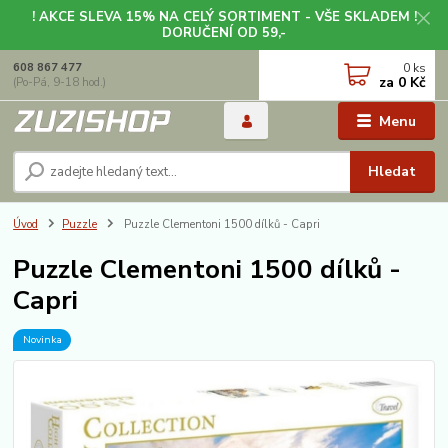
! AKCE SLEVA 15% NA CELÝ SORTIMENT - VŠE SKLADEM !
DORUČENÍ OD 59,-
0
ks
608 867 477
za
0 Kč
(Po-Pá, 9-18 hod.)
Menu
Hledat
Úvod
Puzzle
Puzzle Clementoni 1500 dílků - Capri
Puzzle Clementoni 1500 dílků -
Capri
Novinka