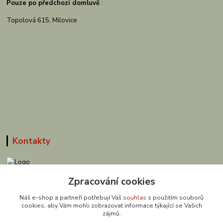
Pouze po předchozí domluvě
:
Topolová 615, Milovice
Kontakty
Zpracování cookies
608 867 477
(Po-Pá, 9-18 hod.)
Náš e-shop a partneři potřebují Váš
souhlas
s použitím souborů
cookies, aby Vám mohli zobrazovat informace týkající se Vašich
obchod@zuzishop.cz
zájmů.