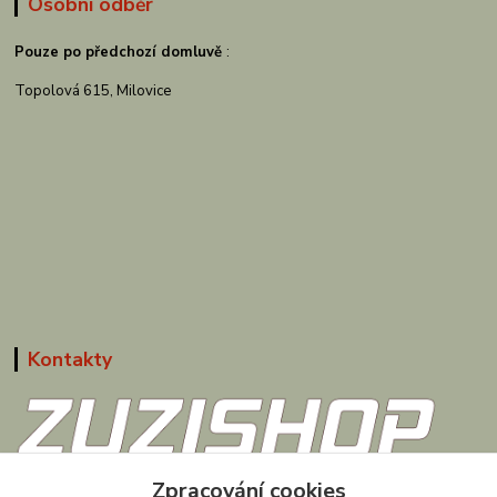
Osobní odběr
Pouze po předchozí domluvě
:
Topolová 615, Milovice
Kontakty
608 867 477
Zpracování cookies