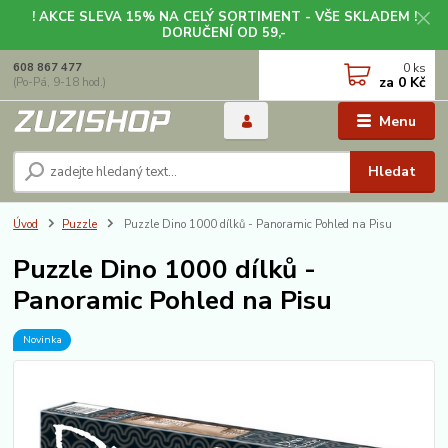
! AKCE SLEVA 15% NA CELÝ SORTIMENT - VŠE SKLADEM !
DORUČENÍ OD 59,-
0
ks
608 867 477
za
0 Kč
(Po-Pá, 9-18 hod.)
Menu
Hledat
Úvod
Puzzle
Puzzle Dino 1000 dílků - Panoramic Pohled na Pisu
Puzzle Dino 1000 dílků -
Panoramic Pohled na Pisu
Novinka