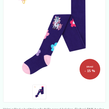
85 Kč
- 15 %