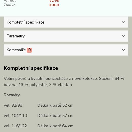
Velikost:
92/98
Značka:
KUGO
Kompletní specifikace
Parametry
Komentáře
0
Kompletní specifikace
Velmi pěkné a kvalitní punčocháče z nové kolekce. Složení: 84 %
bavlna, 13 % polyester, 3 % elastan.
Rozměry:
vel. 92/98 Délka k patě 52 cm
vel. 104/110 Délka k patě 57 cm
vel. 116/122 Délka k patě 64 cm