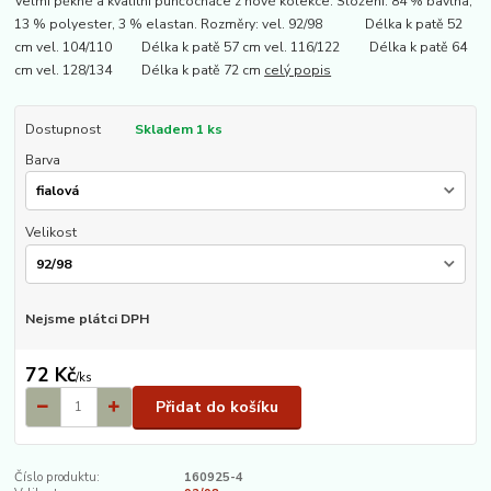
Velmi pěkné a kvalitní punčocháče z nové kolekce. Složení: 84 % bavlna,
13 % polyester, 3 % elastan. Rozměry: vel. 92/98 Délka k patě 52
cm vel. 104/110 Délka k patě 57 cm vel. 116/122 Délka k patě 64
cm vel. 128/134 Délka k patě 72 cm
celý popis
Dostupnost
Skladem 1 ks
Barva
Velikost
Nejsme plátci DPH
72 Kč
/
ks
Přidat do košíku
Číslo produktu:
160925-4