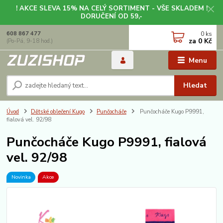
! AKCE SLEVA 15% NA CELÝ SORTIMENT - VŠE SKLADEM !
DORUČENÍ OD 59,-
0
ks
608 867 477
za
0 Kč
(Po-Pá, 9-18 hod.)
Menu
Hledat
Úvod
Dětské oblečení Kugo
Punčocháče
Punčocháče Kugo P9991,
fialová vel. 92/98
Punčocháče Kugo P9991, fialová
vel. 92/98
Novinka
Akce