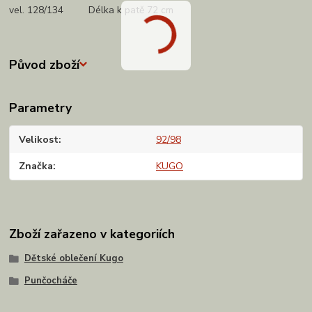
vel. 128/134 Délka k patě 72 cm
Původ zboží
Parametry
Velikost
92/98
Značka
KUGO
Zboží zařazeno v kategoriích
Dětské oblečení Kugo
Punčocháče