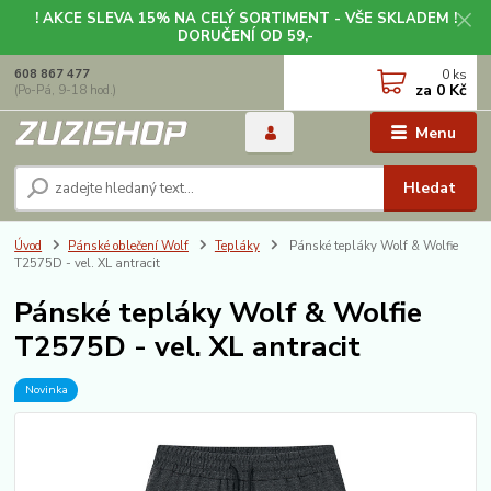
! AKCE SLEVA 15% NA CELÝ SORTIMENT - VŠE SKLADEM !
DORUČENÍ OD 59,-
0
ks
608 867 477
za
0 Kč
(Po-Pá, 9-18 hod.)
Menu
Hledat
Úvod
Pánské oblečení Wolf
Tepláky
Pánské tepláky Wolf & Wolfie
T2575D - vel. XL antracit
Pánské tepláky Wolf & Wolfie
T2575D - vel. XL antracit
Novinka