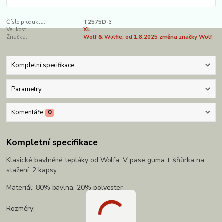
Číslo produktu:
T2575D-3
Velikost:
XL
Značka:
Wolf & Wolfie, od 1.8.2025 změna značky Wolf
Kompletní specifikace
Parametry
Komentáře
0
Kompletní specifikace
Klasické bavlněné tepláky od Wolfa. V pase guma + šňůrka na
stažení. 2 kapsy.
Materiál: 80% bavlna, 20% polyester
Rozměry: