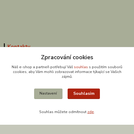
Kontakty
Zpracování cookies
Náš e-shop a partneři potřebují Váš
souhlas
s použitím souborů
608 867 477
cookies, aby Vám mohli zobrazovat informace týkající se Vašich
zájmů.
(Po-Pá, 9-18 hod.)
obchod@zuzishop.cz
Souhlasím
Nastavení
Souhlas můžete odmítnout
zde
.
Vytvořeno na
Eshop-rychle.cz