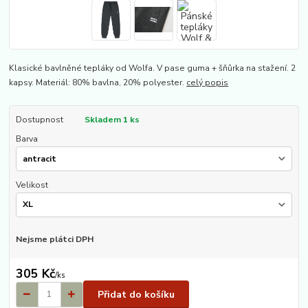
Klasické bavlněné tepláky od Wolfa. V pase guma + šňůrka na stažení. 2
kapsy. Materiál: 80% bavlna, 20% polyester.
celý popis
Dostupnost
Skladem 1 ks
Barva
Velikost
Nejsme plátci DPH
305 Kč
/
ks
Přidat do košíku