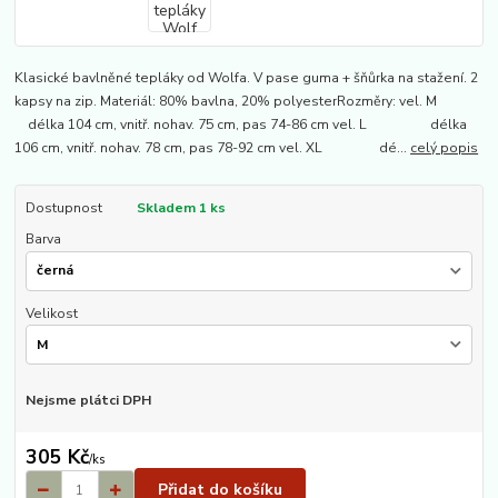
Klasické bavlněné tepláky od Wolfa. V pase guma + šňůrka na stažení. 2
kapsy na zip. Materiál: 80% bavlna, 20% polyesterRozměry: vel. M
délka 104 cm, vnitř. nohav. 75 cm, pas 74-86 cm vel. L délka
106 cm, vnitř. nohav. 78 cm, pas 78-92 cm vel. XL dé...
celý popis
Dostupnost
Skladem 1 ks
Barva
Velikost
Nejsme plátci DPH
305 Kč
/
ks
Přidat do košíku