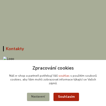
Kontakty
Zpracování cookies
608 867 477
(Po-Pá, 9-18 hod.)
Náš e-shop a partneři potřebují Váš
souhlas
s použitím souborů
cookies, aby Vám mohli zobrazovat informace týkající se Vašich
obchod@zuzishop.cz
zájmů.
Souhlasím
Nastavení