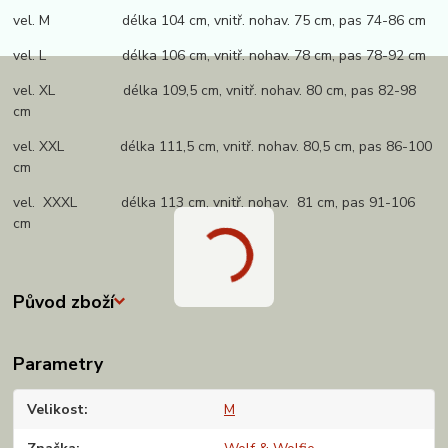
vel. M délka 104 cm, vnitř. nohav. 75 cm, pas 74-86 cm
vel. L délka 106 cm, vnitř. nohav. 78 cm, pas 78-92 cm
vel. XL délka 109,5 cm, vnitř. nohav. 80 cm, pas 82-98
cm
vel. XXL délka 111,5 cm, vnitř. nohav. 80,5 cm, pas 86-100
cm
vel. XXXL délka 113 cm, vnitř. nohav. 81 cm, pas 91-106
cm
Původ zboží
Parametry
Velikost
M