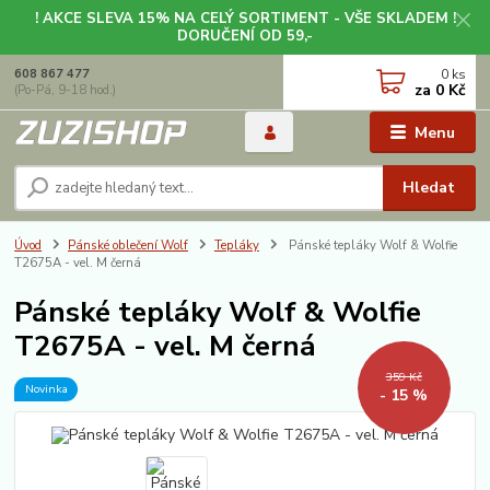
! AKCE SLEVA 15% NA CELÝ SORTIMENT - VŠE SKLADEM !
DORUČENÍ OD 59,-
0
ks
608 867 477
za
0 Kč
(Po-Pá, 9-18 hod.)
Menu
Hledat
Úvod
Pánské oblečení Wolf
Tepláky
Pánské tepláky Wolf & Wolfie
T2675A - vel. M černá
Pánské tepláky Wolf & Wolfie
T2675A - vel. M černá
359 Kč
Novinka
- 15 %