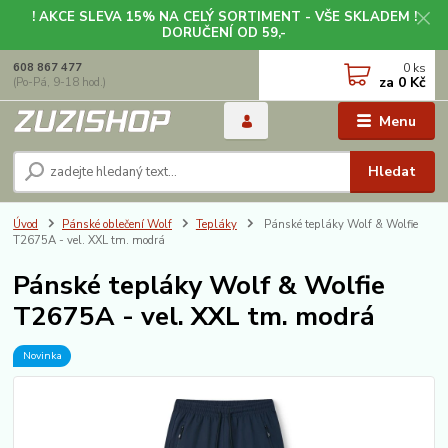
! AKCE SLEVA 15% NA CELÝ SORTIMENT - VŠE SKLADEM !
DORUČENÍ OD 59,-
0
ks
608 867 477
za
0 Kč
(Po-Pá, 9-18 hod.)
Menu
Hledat
Úvod
Pánské oblečení Wolf
Tepláky
Pánské tepláky Wolf & Wolfie
T2675A - vel. XXL tm. modrá
Pánské tepláky Wolf & Wolfie
T2675A - vel. XXL tm. modrá
Novinka