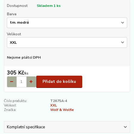
Dostupnost
Skladem 1 ks
Barva
Velikost
Nejsme plátci DPH
305 Kč
/
ks
Přidat do košíku
Číslo produktu:
T2675A-4
Velikost:
XXL
Značka:
Wolf & Wolfie
Kompletní specifikace