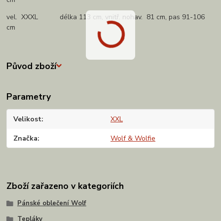
vel. XXXL délka 113 cm, vnitř. nohav. 81 cm, pas 91-106
cm
Původ zboží
Parametry
Velikost
XXL
Značka
Wolf & Wolfie
Zboží zařazeno v kategoriích
Pánské oblečení Wolf
Tepláky