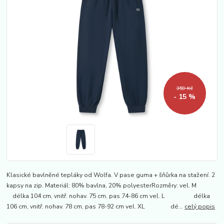
359 Kč
- 15 %
Klasické bavlněné tepláky od Wolfa. V pase guma + šňůrka na stažení. 2
kapsy na zip. Materiál: 80% bavlna, 20% polyesterRozměry: vel. M
délka 104 cm, vnitř. nohav. 75 cm, pas 74-86 cm vel. L délka
106 cm, vnitř. nohav. 78 cm, pas 78-92 cm vel. XL dé...
celý popis