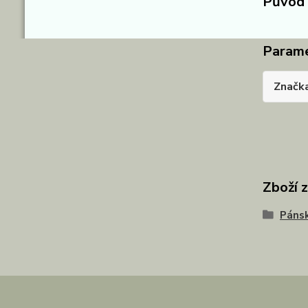
Původ 
Param
Značk
Zboží 
Pánsk