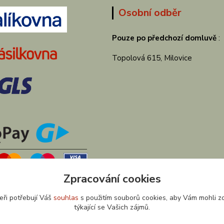
Osobní odběr
Pouze po předchozí domluvě
:
Topolová 615, Milovice
Zpracování cookies
eři potřebují Váš
souhlas
s použitím souborů cookies, aby Vám mohli z
týkající se Vašich zájmů.