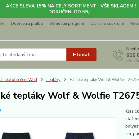
! AKCE SLEVA 15% NA CELÝ SORTIMENT - VŠE SKLADEM !
DORUČENÍ OD 59,-
nky
Doprava a platba
Věrnostní program
Ochrana soukromí
Rec
Nevíte
Hledat
608 
(Po-Pá
ánské oblečení Wolf
Tepláky
Pánské tepláky Wolf & Wolfie T2675A
ké tepláky Wolf & Wolfie T267
Klasic
stažen
polye
cm, p