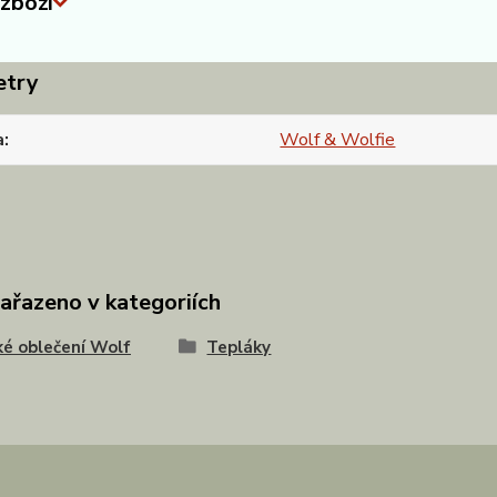
zboží
etry
a
Wolf & Wolfie
zařazeno v kategoriích
é oblečení Wolf
Tepláky