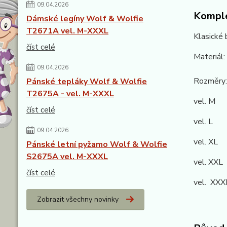
09.04.2026
Komple
Dámské legíny Wolf & Wolfie
T2671A vel. M-XXXL
Klasické 
číst celé
Materiál
09.04.2026
Rozměry:
Pánské tepláky Wolf & Wolfie
T2675A - vel. M-XXXL
vel. M 
číst celé
vel. L 
09.04.2026
vel. XL 
Pánské letní pyžamo Wolf & Wolfie
S2675A vel. M-XXXL
vel. XXL
číst celé
vel. XXX
Zobrazit všechny novinky