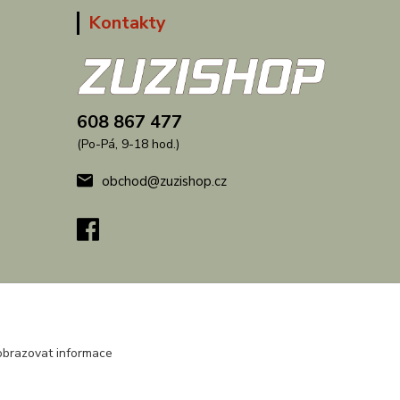
Kontakty
608 867 477
(Po-Pá, 9-18 hod.)
obchod@zuzishop.cz
obrazovat informace