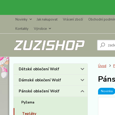
Novinky
Jak nakupovat
Vrácení zboží
Obchodní podmí
Kontakty
Výrobce
Úvod
P
Dětské oblečení Wolf
Páns
Dámské oblečení Wolf
Pánské oblečení Wolf
Novinka
Pyžama
Tepláky