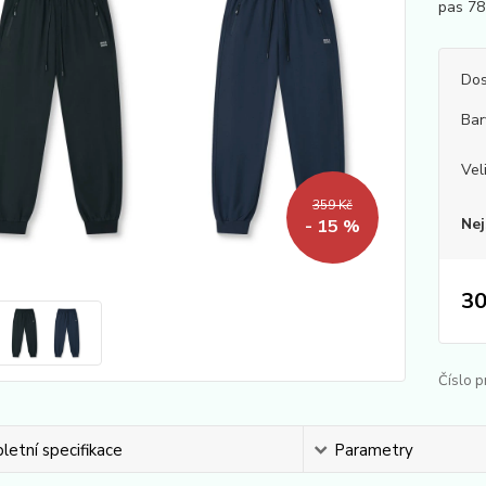
pas 
Dos
Bar
Vel
359 Kč
Nej
- 15 %
30
Číslo p
etní specifikace
Parametry