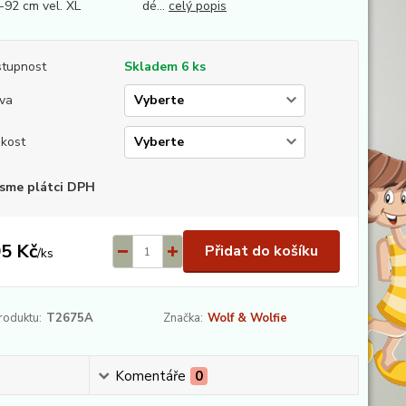
78-92 cm vel. XL dé...
celý popis
tupnost
Skladem 6 ks
va
ikost
sme plátci DPH
5 Kč
Přidat do košíku
/
ks
roduktu:
T2675A
Značka:
Wolf & Wolfie
Komentáře
0