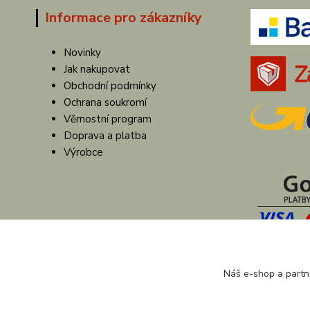
Informace pro zákazníky
Novinky
Jak nakupovat
Obchodní podmínky
Ochrana soukromí
Věrnostní program
Doprava a platba
Výrobce
Náš e-shop a partn