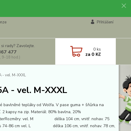
enze
Přihlášení
 si rady? Zavolejte.
0
ks
867 477
za
0 Kč
, 9-18 hod.)
 - vel. M-XXXL
5A - vel. M-XXXL
ké bavlněné tepláky od Wolfa. V pase guma + šňůrka na
í. 2 kapsy na zip. Materiál: 80% bavlna, 20%
sterRozměry: vel. M délka 104 cm, vnitř. nohav. 75
as 74-86 cm vel. L délka 106 cm, vnitř. nohav. 78 cm,