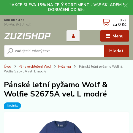
! AKCE SLEVA 15% NA CELÝ SORTIMENT - VŠE SKLADEM !
DORUČENÍ OD 59,-
0
ks
608 867 477
za
0 Kč
(Po-Pá, 9-18 hod.)
Menu
Hledat
Úvod
Pánské oblečení Wolf
Pyžama
Pánské letní pyžamo Wolf &
Wolfie S2675A vel. L modré
Pánské letní pyžamo Wolf &
Wolfie S2675A vel. L modré
Novinka