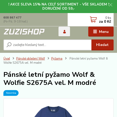
! AKCE SLEVA 15% NA CELÝ SORTIMENT - VŠE SKLADEM !
DORUČENÍ OD 59,-
0
ks
608 867 477
za
0 Kč
(Po-Pá, 9-18 hod.)
Menu
Hledat
Úvod
Pánské oblečení Wolf
Pyžama
Pánské letní pyžamo Wolf &
Wolfie S2675A vel. M modré
Pánské letní pyžamo Wolf &
Wolfie S2675A vel. M modré
Novinka