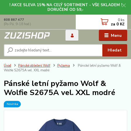
! AKCE SLEVA 15% NA CELÝ SORTIMENT - VŠE SKLADEM !
DORUČENÍ OD 59,-
0
ks
608 867 477
za
0 Kč
(Po-Pá, 9-18 hod.)
Menu
Hledat
Úvod
Pánské oblečení Wolf
Pyžama
Pánské letní pyžamo Wolf &
Wolfie S2675A vel. XXL modré
Pánské letní pyžamo Wolf &
Wolfie S2675A vel. XXL modré
Novinka