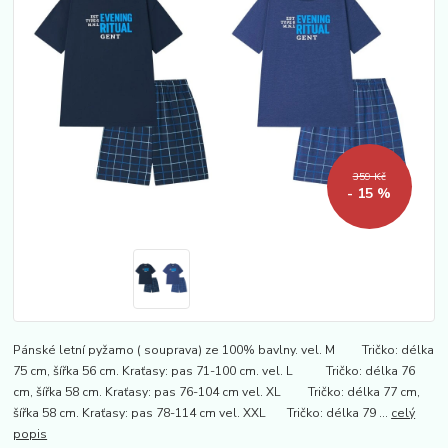
359 Kč
- 15 %
Pánské letní pyžamo ( souprava) ze 100% bavlny. vel. M Tričko: délka
75 cm, šířka 56 cm. Kraťasy: pas 71-100 cm. vel. L Tričko: délka 76
cm, šířka 58 cm. Kraťasy: pas 76-104 cm vel. XL Tričko: délka 77 cm,
šířka 58 cm. Kraťasy: pas 78-114 cm vel. XXL Tričko: délka 79 ...
celý
popis