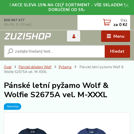
! AKCE SLEVA 15% NA CELÝ SORTIMENT - VŠE SKLADEM !
DORUČENÍ OD 59,-
0
ks
608 867 477
za
0 Kč
(Po-Pá, 9-18 hod.)
Menu
Hledat
Úvod
Pánské oblečení Wolf
Pyžama
Pánské letní pyžamo Wolf &
Wolfie S2675A vel. M-XXXL
Pánské letní pyžamo Wolf &
Wolfie S2675A vel. M-XXXL
Novinka