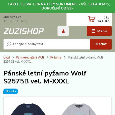
! AKCE SLEVA 15% NA CELÝ SORTIMENT - VŠE SKLADEM !
DORUČENÍ OD 59,-
0
ks
608 867 477
za
0 Kč
(Po-Pá, 9-18 hod.)
Menu
Hledat
Úvod
Pánské oblečení Wolf
Pyžama
Pánské letní pyžamo Wolf
S2575B vel. M-XXXL
Pánské letní pyžamo Wolf
S2575B vel. M-XXXL
Novinka