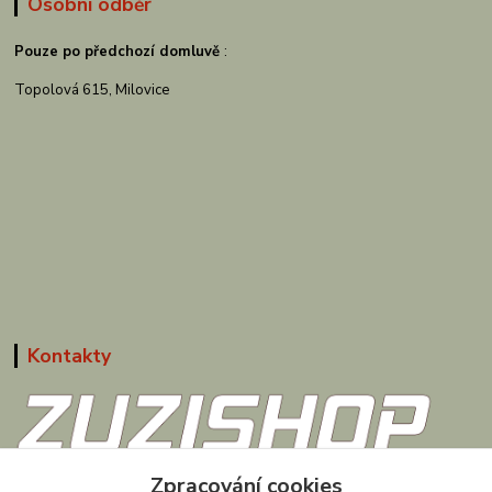
Osobní odběr
Pouze po předchozí domluvě
:
Topolová 615, Milovice
Kontakty
Zpracování cookies
608 867 477