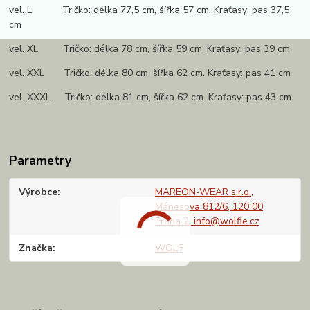
vel. L Tričko: délka 77,5 cm, šířka 57 cm. Kraťasy: pas 37,5
cm
vel. XL Tričko: délka 78 cm, šířka 59 cm. Kraťasy: pas 39 cm
vel. XXL Tričko: délka 80 cm, šířka 62 cm. Kraťasy: pas 41 cm
vel. XXXL Tričko: délka 81 cm, šířka 62 cm. Kraťasy: pas 43 cm
Parametry
Výrobce
MAREON-WEAR s.r.o.,
Mánesova 812/6, 120 00
Praha 2, info@wolfie.cz
Značka
WOLF