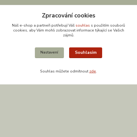
Zpracování cookies
Náš e-shop a partneři potřebují Váš
souhlas
s použitím souborů
cookies, aby Vám mohli zobrazovat informace týkající se Vašich
zájmů.
Souhlasím
Nastavení
Kontakty
Souhlas můžete odmítnout
zde
.
608 867 477
(Po-Pá, 9-18 hod.)
obchod@zuzishop.cz