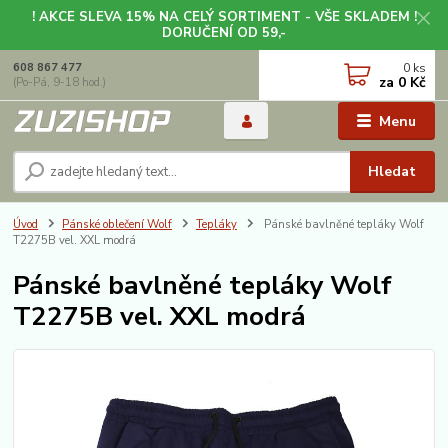
! AKCE SLEVA 15% NA CELÝ SORTIMENT - VŠE SKLADEM !
DORUČENÍ OD 59,-
0
ks
608 867 477
za
0 Kč
(Po-Pá, 9-18 hod.)
Menu
Hledat
Úvod
Pánské oblečení Wolf
Tepláky
Pánské bavlněné tepláky Wolf
T2275B vel. XXL modrá
Pánské bavlněné tepláky Wolf
T2275B vel. XXL modrá