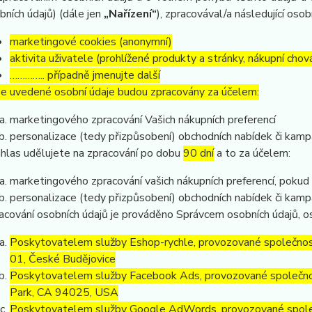
bních údajů) (dále jen
„Nařízení“
), zpracovával/a následující osob
marketingové cookies (anonymní)
aktivita uživatele (prohlížené produkty a stránky, nákupní chov
………….. případně jmenujte další
e uvedené osobní údaje budou zpracovány za účelem:
marketingového zpracování Vašich nákupních preferencí
personalizace (tedy přizpůsobení) obchodních nabídek či kamp
hlas udělujete na zpracování po dobu
90 dní
a to za účelem:
marketingového zpracování vašich nákupních preferencí, pokud
personalizace (tedy přizpůsobení) obchodních nabídek či kamp
acování osobních údajů je prováděno Správcem osobních údajů, os
Poskytovatelem služby Eshop-rychle, provozované společnost
01, České Budějovice
Poskytovatelem služby Facebook Ads, provozované společno
Park, CA 94025, USA
Poskytovatelem služby Google AdWords, provozované společ