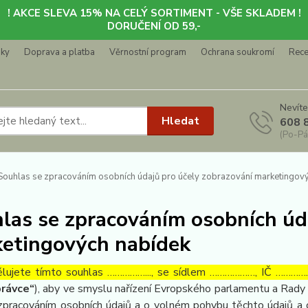
! AKCE SLEVA 15% NA CELÝ SORTIMENT - VŠE SKLADEM !
DORUČENÍ OD 59,-
nky
Doprava a platba
Věrnostní program
Ochrana soukromí
Rec
Nevíte
Hledat
608 
(Po-Pá
ouhlas se zpracováním osobních údajů pro účely zobrazování marketingov
las se zpracováním osobních úd
etingových nabídek
lujete tímto souhlas ……………..., se sídlem ………………, IČ ……………
rávce“
), aby ve smyslu nařízení Evropského parlamentu a Rady 
zpracováním osobních údajů a o volném pohybu těchto údajů a 