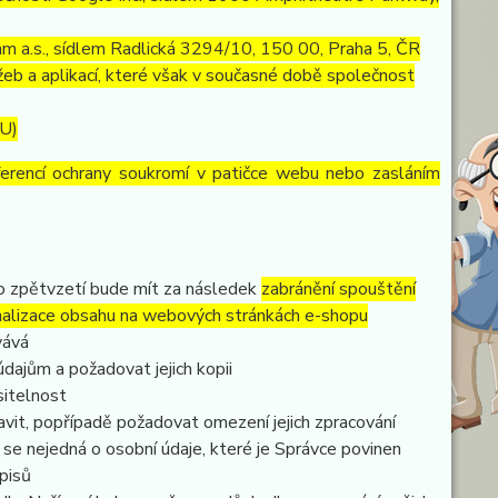
m a.s., sídlem Radlická 3294/10, 150 00, Praha 5, ČR
eb a aplikací, které však v současné době společnost
EU)
ferencí ochrany soukromí v patičce webu nebo zasláním
to zpětvzetí bude mít za následek
zabránění spouštění
nalizace obsahu na webových stránkách e-shopu
vává
dajům a požadovat jejich kopii
sitelnost
vit, popřípadě požadovat omezení jejich zpracování
se nejedná o osobní údaje, které je Správce povinen
pisů