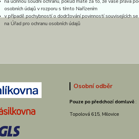
na účinnou soudní ochranu, pokud máte za to, že vaše práva po
osobních údajů v rozporu s tímto Nařízením
v případě pochybností o dodržování povinností souvisejících s
na Úřad pro ochranu osobních údajů
Osobní odběr
Pouze po předchozí domluvě
:
Topolová 615, Milovice