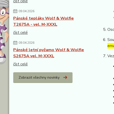
číst celé
09.04.2026
Pánské tepláky Wolf & Wolfie
T2675A - vel. M-XXXL
Oso
číst celé
Sou
09.04.2026
ema
Pánské letní pyžamo Wolf & Wolfie
S2675A vel. M-XXXL
Vez
číst celé
Zobrazit všechny novinky