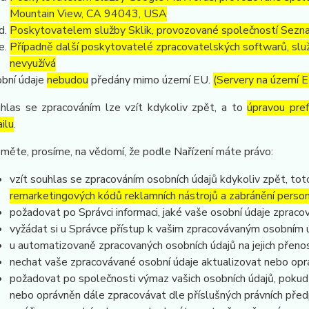
Mountain View, CA 94043, USA
Poskytovatelem služby Sklik, provozované společností Sezna
Případně další poskytovatelé zpracovatelských softwarů, služ
nevyužívá
bní údaje
nebudou
předány mimo území EU.
(Servery na území 
hlas se zpracováním lze vzít kdykoliv zpět, a to
úpravou pre
ilu
.
měte, prosíme, na vědomí, že podle Nařízení máte právo:
vzít souhlas se zpracováním osobních údajů kdykoliv zpět, to
remarketingových kódů reklamních nástrojů a zabránění perso
požadovat po Správci informaci, jaké vaše osobní údaje zpraco
vyžádat si u Správce přístup k vašim zpracovávaným osobním ú
u automatizovaně zpracovaných osobních údajů na jejich přeno
nechat vaše zpracovávané osobní údaje aktualizovat nebo opra
požadovat po společnosti výmaz vašich osobních údajů, pokud 
nebo oprávněn dále zpracovávat dle příslušných právních před