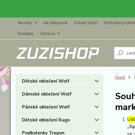
Novinky
Jak nakupovat
Vrácení zboží
Obchodní podmí
Kontakty
Výrobce
Úvod
S
Dětské oblečení Wolf
Souh
Dámské oblečení Wolf
mark
Pánské oblečení Wolf
Udě
Dětské oblečení Kugo
„Sp
Podkolenky Trepon
se 