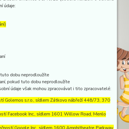
ní údaje:
ání)
aní
 tuto dobu neprodloužíte
aní, pokud tuto dobu neprodloužíte
obní údaje však mohou zpracovávat i tito zpracovatelé:
í Golemos s.r.o., sídlem Zátkovo nábřeží 448/73, 370
stí Facebook Inc., sídlem 1601 Willow Road, Menlo
ností Google Inc., sídlem 1600 Amphitheatre Parkway,