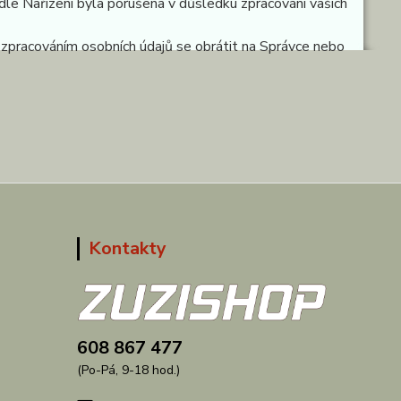
dle Nařízení byla porušena v důsledku zpracování vašich
e zpracováním osobních údajů se obrátit na Správce nebo
Kontakty
608 867 477
(Po-Pá, 9-18 hod.)