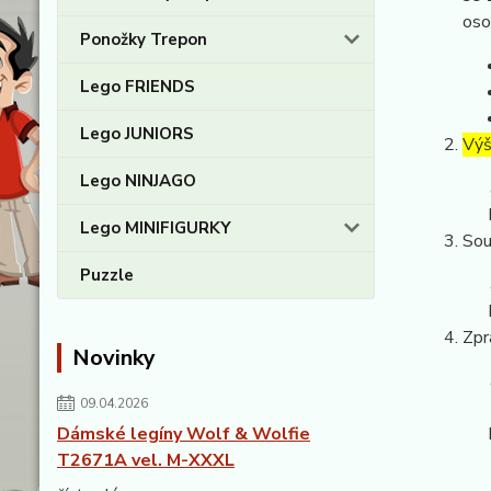
oso
Ponožky Trepon
Lego FRIENDS
Lego JUNIORS
Výš
Lego NINJAGO
Lego MINIFIGURKY
Sou
Puzzle
Zpr
Novinky
09.04.2026
Dámské legíny Wolf & Wolfie
T2671A vel. M-XXXL