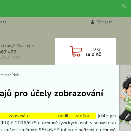
enze
Přihlášení
 si rady? Zavolejte.
0
ks
867 477
za
0 Kč
, 9-18 hod.)
ých nabídek
ajů pro účely zobrazování
…., zapsaná u ………………… , oddíl …, vložka …..
(dále jen
(EU) č. 2016/679 o ochraně fyzických osob v souvislosti
o zrušení směrnice 95/46/ES (obecné nařízení o ochraně