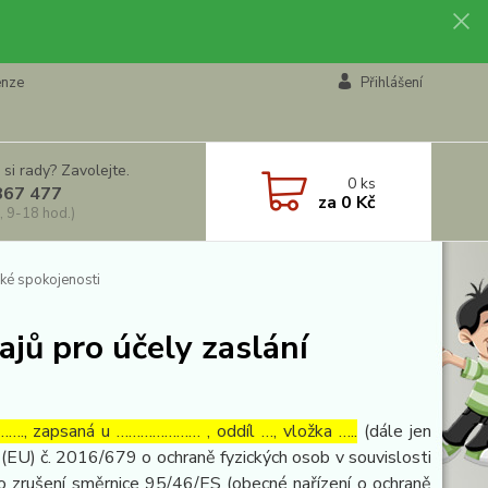
enze
Přihlášení
 si rady? Zavolejte.
0
ks
867 477
za
0 Kč
, 9-18 hod.)
ké spokojenosti
jů pro účely zaslání
…., zapsaná u ………………… , oddíl …, vložka …..
(dále jen
(EU) č. 2016/679 o ochraně fyzických osob v souvislosti
o zrušení směrnice 95/46/ES (obecné nařízení o ochraně