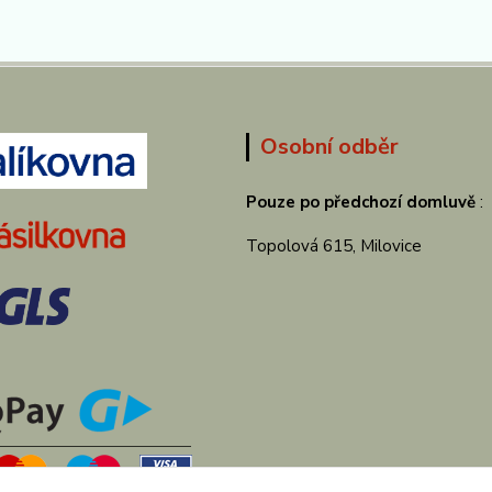
Osobní odběr
Pouze po předchozí domluvě
:
Topolová 615, Milovice