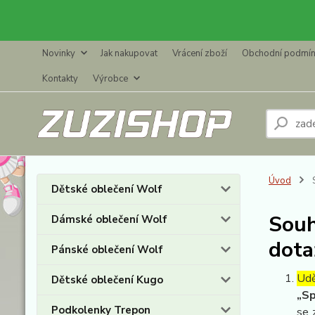
Novinky
Jak nakupovat
Vrácení zboží
Obchodní podmí
Kontakty
Výrobce
Úvod
S
Dětské oblečení Wolf
Souh
Dámské oblečení Wolf
dota
Pánské oblečení Wolf
Udě
Dětské oblečení Kugo
„Sp
Podkolenky Trepon
se 