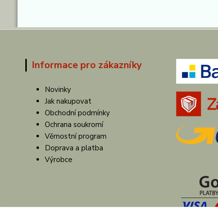
Informace pro zákazníky
Novinky
Jak nakupovat
Obchodní podmínky
Ochrana soukromí
Věrnostní program
Doprava a platba
Výrobce