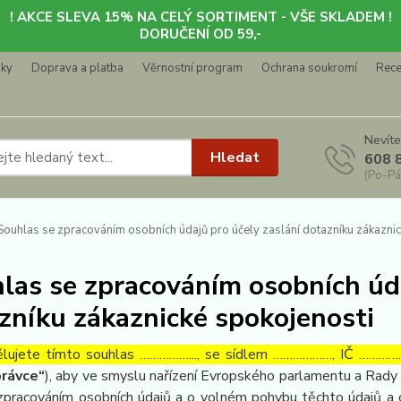
! AKCE SLEVA 15% NA CELÝ SORTIMENT - VŠE SKLADEM !
DORUČENÍ OD 59,-
nky
Doprava a platba
Věrnostní program
Ochrana soukromí
Rec
Nevíte
Hledat
608 
(Po-Pá
ouhlas se zpracováním osobních údajů pro účely zaslání dotazníku zákaznic
las se zpracováním osobních úda
zníku zákaznické spokojenosti
lujete tímto souhlas ……………..., se sídlem ………………, IČ ……………
rávce“
), aby ve smyslu nařízení Evropského parlamentu a Rady 
zpracováním osobních údajů a o volném pohybu těchto údajů a 