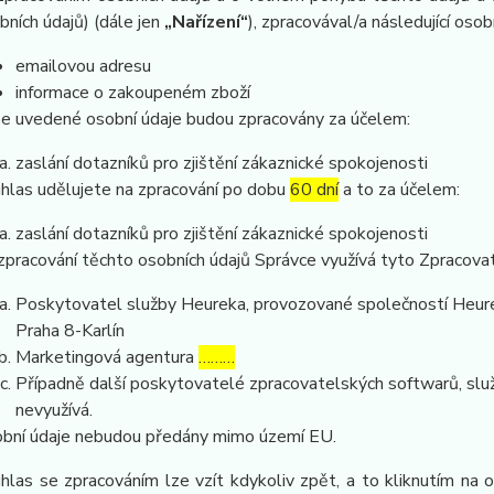
bních údajů) (dále jen
„Nařízení“
), zpracovával/a následující osob
emailovou adresu
informace o zakoupeném zboží
e uvedené osobní údaje budou zpracovány za účelem:
zaslání dotazníků pro zjištění zákaznické spokojenosti
hlas udělujete na zpracování po dobu
60 dní
a to za účelem:
zaslání dotazníků pro zjištění zákaznické spokojenosti
zpracování těchto osobních údajů Správce využívá tyto Zpracova
Poskytovatel služby Heureka, provozované společností Heurek
Praha 8-Karlín
Marketingová agentura
………
Případně další poskytovatelé zpracovatelských softwarů, služ
nevyužívá.
bní údaje nebudou předány mimo území EU.
hlas se zpracováním lze vzít kdykoliv zpět, a to kliknutím na 