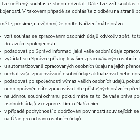
 lze udělený souhlas e-shopu odvolat. Dále lze vzít souhlas z
kojenosti. V takovém případě se odhlásíte z odběru na straně 
měte, prosíme, na vědomí, že podle Nařízení máte právo:
vzít souhlas se zpracováním osobních údajů kdykoliv zpět, tot
dotazníku spokojenosti
požadovat po Správci informaci, jaké vaše osobní údaje zpraco
vyžádat si u Správce přístup k vašim zpracovávaným osobním ú
u automatizovaně zpracovaných osobních údajů na jejich přeno
nechat vaše zpracovávané osobní údaje aktualizovat nebo opra
požadovat po společnosti výmaz vašich osobních údajů, pokud 
nebo oprávněn dále zpracovávat dle příslušných právních před
na účinnou soudní ochranu, pokud máte za to, že vaše práva po
osobních údajů v rozporu s tímto Nařízením
v případě pochybností o dodržování povinností souvisejících s
na Úřad pro ochranu osobních údajů