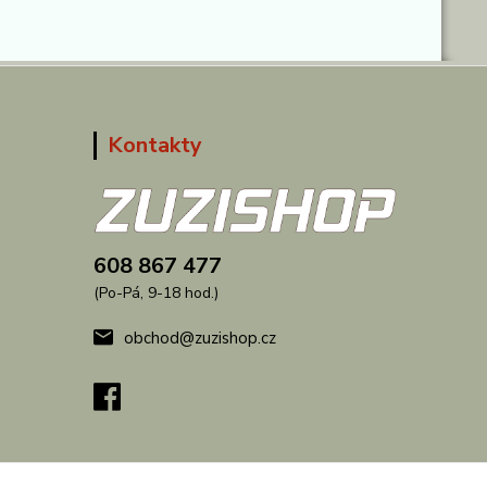
Kontakty
608 867 477
(Po-Pá, 9-18 hod.)
obchod@zuzishop.cz