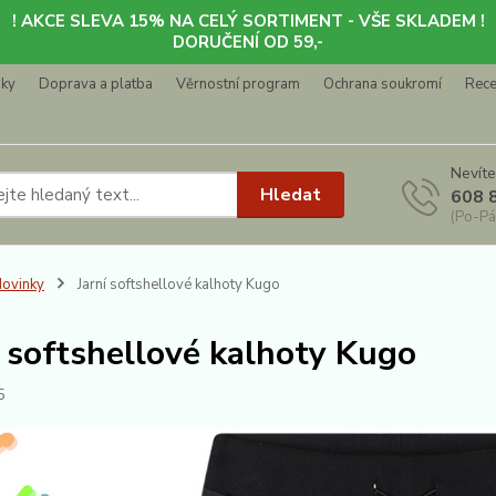
! AKCE SLEVA 15% NA CELÝ SORTIMENT - VŠE SKLADEM !
DORUČENÍ OD 59,-
nky
Doprava a platba
Věrnostní program
Ochrana soukromí
Rec
Nevíte
Hledat
608 
(Po-Pá
ovinky
Jarní softshellové kalhoty Kugo
í softshellové kalhoty Kugo
5