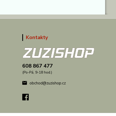
Kontakty
608 867 477
(Po-Pá, 9-18 hod.)
obchod@zuzishop.cz