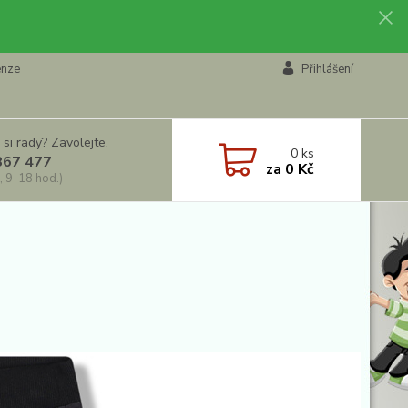
enze
Přihlášení
 si rady? Zavolejte.
0
ks
867 477
za
0 Kč
, 9-18 hod.)