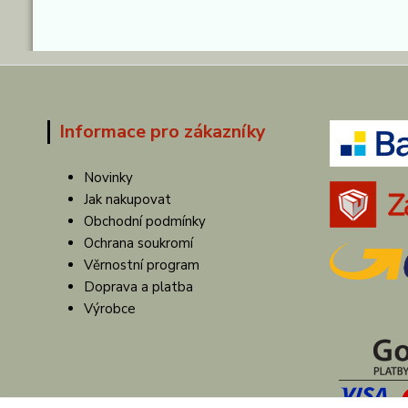
Informace pro zákazníky
Novinky
Jak nakupovat
Obchodní podmínky
Ochrana soukromí
Věrnostní program
Doprava a platba
Výrobce