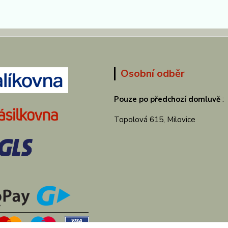
Osobní odběr
Pouze po předchozí domluvě
:
Topolová 615, Milovice