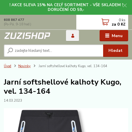
! AKCE SLEVA 15% NA CELÝ SORTIMENT - VŠE SKLADEM !
DORUČENÍ OD 59,-
0
ks
608 867 477
za
0 Kč
(Po-Pá, 9-18 hod.)
Menu
Hledat
Úvod
Novinky
Jarní softshellové kalhoty Kugo, vel. 134-164
Jarní softshellové kalhoty Kugo,
vel. 134-164
14.03.2023