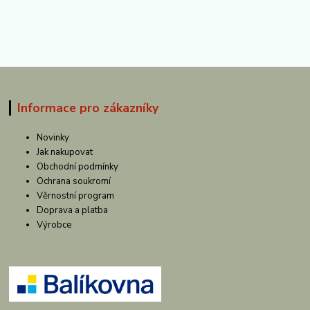
Informace pro zákazníky
Novinky
Jak nakupovat
Obchodní podmínky
Ochrana soukromí
Věrnostní program
Doprava a platba
Výrobce