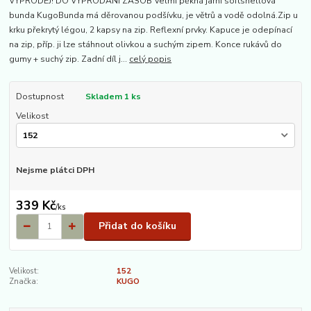
VÝPRODEJ! DO VYPRODÁNÍ ZÁSOB Velmi pěkná jarní softshellová
bunda KugoBunda má děrovanou podšívku, je větrů a vodě odolná.Zip u
krku překrytý légou, 2 kapsy na zip. Reflexní prvky. Kapuce je odepínací
na zip, příp. ji lze stáhnout olivkou a suchým zipem. Konce rukávů do
gumy + suchý zip. Zadní díl j...
celý popis
Dostupnost
Skladem 1 ks
Velikost
Nejsme plátci DPH
339 Kč
/
ks
Přidat do košíku
Velikost:
152
Značka:
KUGO