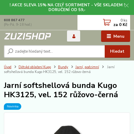
! AKCE SLEVA 15% NA CELÝ SORTIMENT - VŠE SKLADEM !
DORUČENÍ OD 59,-
0
ks
608 867 477
za
0 Kč
(Po-Pá, 9-18 hod.)
Menu
Hledat
Úvod
Dětské oblečení Kugo
Bundy
Jarní, podzimní
Jarní
softshellová bunda Kugo HK3125, vel. 152 růžovo-černá
Jarní softshellová bunda Kugo
HK3125, vel. 152 růžovo-černá
Novinka