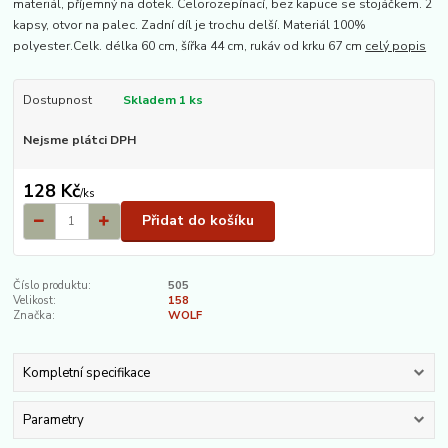
materiál, příjemný na dotek. Celorozepínací, bez kapuce se stojáčkem. 2
kapsy, otvor na palec. Zadní díl je trochu delší. Materiál 100%
polyester.Celk. délka 60 cm, šířka 44 cm, rukáv od krku 67 cm
celý popis
Dostupnost
Skladem 1 ks
Nejsme plátci DPH
128 Kč
/
ks
Přidat do košíku
Číslo produktu:
505
Velikost:
158
Značka:
WOLF
Kompletní specifikace
Parametry