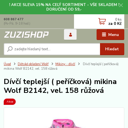
! AKCE SLEVA 15% NA CELÝ SORTIMENT - VŠE SKLADEM !
DORUČENÍ OD 59,-
0
ks
608 867 477
za
0 Kč
(Po-Pá, 9-18 hod.)
Menu
Hledat
Úvod
Dětské oblečení Wolf
Mikiny - dívčí
Dívčí teplejší ( peříčková)
mikina Wolf B2142, vel. 158 růžová
Dívčí teplejší ( peříčková) mikina
Wolf B2142, vel. 158 růžová
Akce