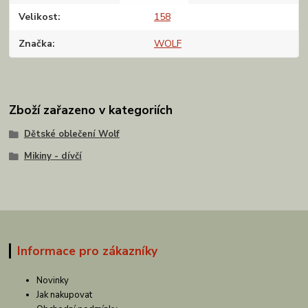
Velikost
158
Značka
WOLF
Zboží zařazeno v kategoriích
Dětské oblečení Wolf
Mikiny - dívčí
Informace pro zákazníky
Novinky
Jak nakupovat