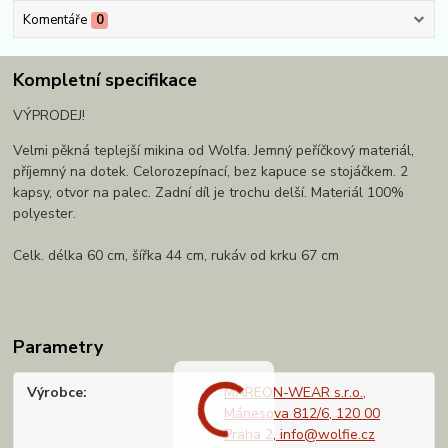
Komentáře
0
Kompletní specifikace
VÝPRODEJ!
Velmi pěkná teplejší mikina od Wolfa. Jemný peříčkový materiál,
příjemný na dotek. Celorozepínací, bez kapuce se stojáčkem. 2
kapsy, otvor na palec. Zadní díl je trochu delší. Materiál 100%
polyester.
Celk. délka 60 cm, šířka 44 cm, rukáv od krku 67 cm
Parametry
Výrobce
MAREON-WEAR s.r.o.,
Mánesova 812/6, 120 00
Praha 2, info@wolfie.cz