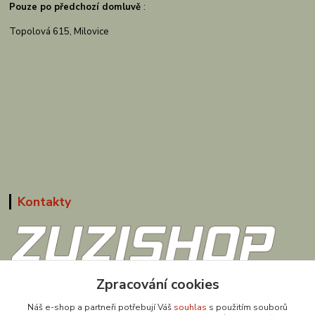
Pouze po předchozí domluvě
:
Topolová 615, Milovice
Kontakty
Zpracování cookies
608 867 477
(Po-Pá, 9-18 hod.)
Náš e-shop a partneři potřebují Váš
souhlas
s použitím souborů