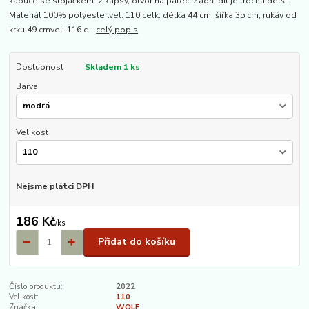
kapuce se stojáčkem. 2 kapsy, otvor na palec. Zadní díl je trochu delší.
Materiál 100% polyester.vel. 110 celk. délka 44 cm, šířka 35 cm, rukáv od
krku 49 cmvel. 116 c...
celý popis
Dostupnost
Skladem 1 ks
Barva
Velikost
Nejsme plátci DPH
186 Kč
/
ks
Přidat do košíku
Číslo produktu:
2022
Velikost:
110
Značka:
WOLF