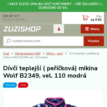
! AKCE SLEVA 15% NA CELÝ SORTIMENT - VŠE SKLADEM !
DORUČENÍ OD 59,-
0
ks
608 867 477
za
0 Kč
(Po-Pá, 9-18 hod.)
Menu
Hledat
Úvod
Dětské oblečení Wolf
Mikiny - dívčí
Dívčí teplejší ( peříčková)
mikina Wolf B2349, vel. 110 modrá
Dívčí teplejší ( peříčková) mikina
Wolf B2349, vel. 110 modrá
Novinka
Akce