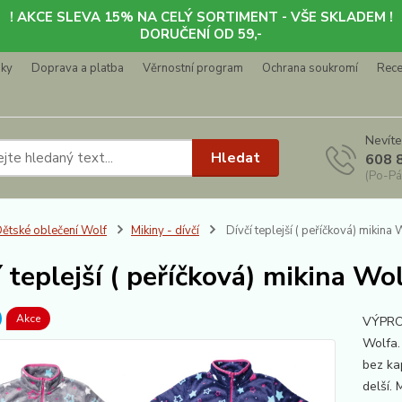
! AKCE SLEVA 15% NA CELÝ SORTIMENT - VŠE SKLADEM !
DORUČENÍ OD 59,-
nky
Doprava a platba
Věrnostní program
Ochrana soukromí
Rec
Nevíte
Hledat
608 
(Po-Pá
ětské oblečení Wolf
Mikiny - dívčí
Dívčí teplejší ( peříčková) mikin
í teplejší ( peříčková) mikina W
Akce
VÝPROD
Wolfa.
bez ka
delší. 