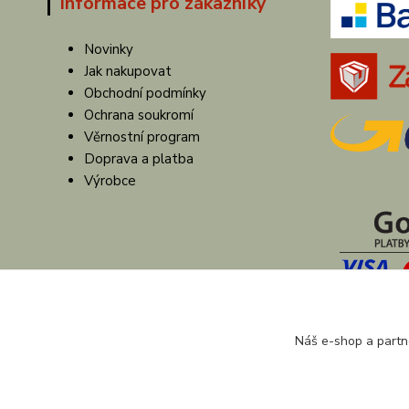
Informace pro zákazníky
Novinky
Jak nakupovat
Obchodní podmínky
Ochrana soukromí
Věrnostní program
Doprava a platba
Výrobce
Náš e-shop a partn