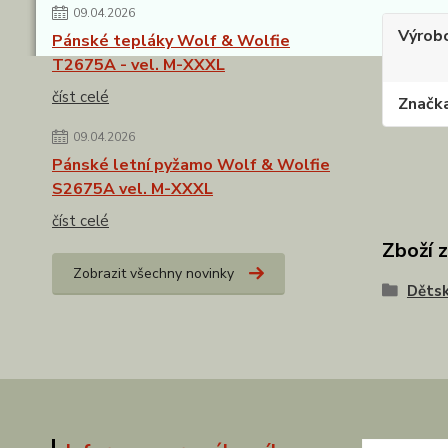
09.04.2026
Výrob
Pánské tepláky Wolf & Wolfie
T2675A - vel. M-XXXL
číst celé
Značk
09.04.2026
Pánské letní pyžamo Wolf & Wolfie
S2675A vel. M-XXXL
číst celé
Zboží 
Zobrazit všechny novinky
Dětsk