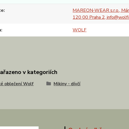
ce
MAREON-WEAR s.r.o., Mán
120 00 Praha 2, info@wolfi
a
WOLF
zařazeno v kategoriích
é oblečení Wolf
Mikiny - dívčí