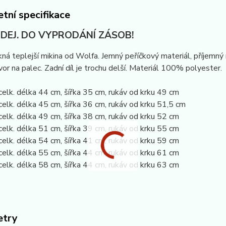
tní specifikace
DEJ. DO VYPRODÁNÍ ZÁSOB!
ná teplejší mikina od Wolfa. Jemný peříčkový materiál, příjemný
vor na palec. Zadní díl je trochu delší. Materiál 100% polyester.
celk. délka 44 cm, šířka 35 cm, rukáv od krku 49 cm
celk. délka 45 cm, šířka 36 cm, rukáv od krku 51,5 cm
celk. délka 49 cm, šířka 38 cm, rukáv od krku 52 cm
celk. délka 51 cm, šířka 39 cm, rukáv od krku 55 cm
celk. délka 54 cm, šířka 41 cm, rukáv od krku 59 cm
celk. délka 55 cm, šířka 44 cm, rukáv od krku 61 cm
celk. délka 58 cm, šířka 44 cm, rukáv od krku 63 cm
etry