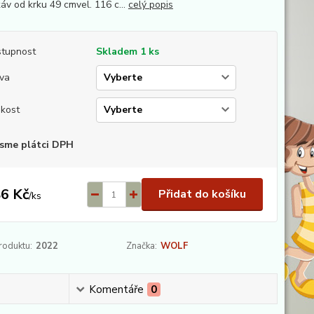
káv od krku 49 cmvel. 116 c...
celý popis
tupnost
Skladem 1 ks
va
ikost
sme plátci DPH
6 Kč
Přidat do košíku
/
ks
roduktu:
2022
Značka:
WOLF
Komentáře
0