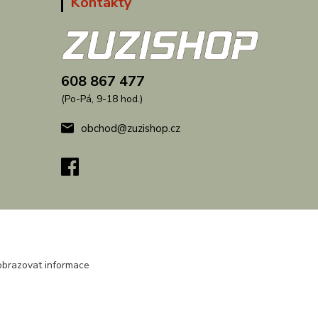
Kontakty
608 867 477
(Po-Pá, 9-18 hod.)
obchod@zuzishop.cz
obrazovat informace