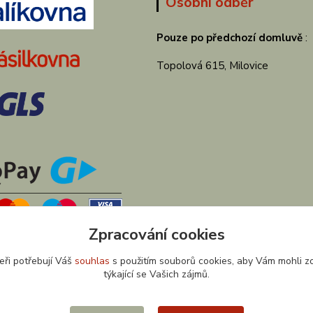
Osobní odběr
Pouze po předchozí domluvě
:
Topolová 615, Milovice
Zpracování cookies
eři potřebují Váš
souhlas
s použitím souborů cookies, aby Vám mohli z
týkající se Vašich zájmů.