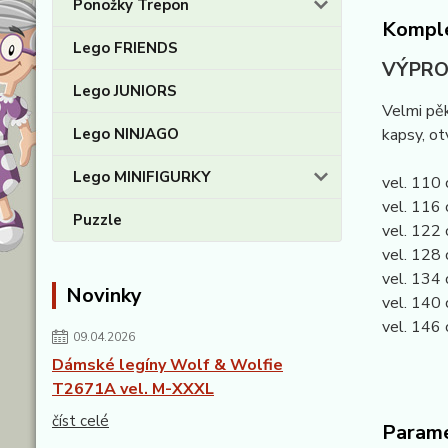
Ponožky Trepon
Komple
Lego FRIENDS
VÝPRO
Lego JUNIORS
Velmi pěk
Lego NINJAGO
kapsy, ot
Lego MINIFIGURKY
vel. 110 
vel. 116 
Puzzle
vel. 122 
vel. 128 
vel. 134 
Novinky
vel. 140 
vel. 146 
09.04.2026
Dámské legíny Wolf & Wolfie
T2671A vel. M-XXXL
číst celé
Param