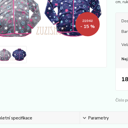
cm, ru
Dos
219 Kč
- 15 %
Bar
Vel
Nej
18
Číslo p
etní specifikace
Parametry