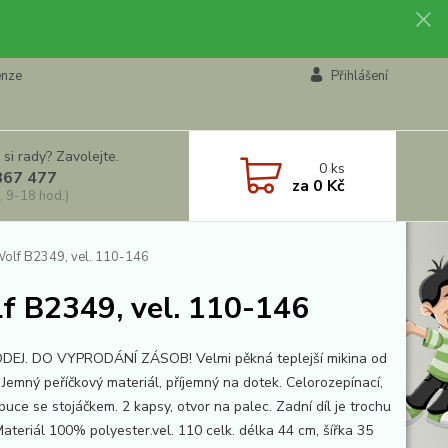
enze
Přihlášení
 si rady? Zavolejte.
0
ks
867 477
za
0 Kč
, 9-18 hod.)
a Wolf B2349, vel. 110-146
olf B2349, vel. 110-146
EJ. DO VYPRODÁNÍ ZÁSOB! Velmi pěkná teplejší mikina od
 Jemný peříčkový materiál, příjemný na dotek. Celorozepínací,
puce se stojáčkem. 2 kapsy, otvor na palec. Zadní díl je trochu
Materiál 100% polyester.vel. 110 celk. délka 44 cm, šířka 35