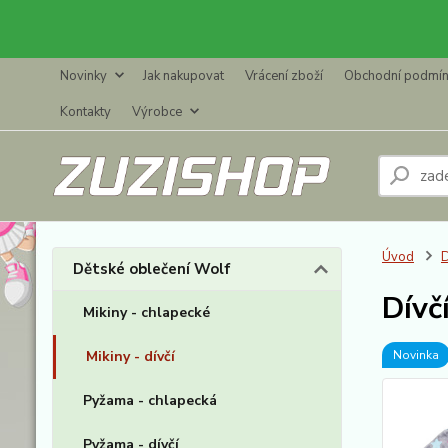
Novinky
Jak nakupovat
Vrácení zboží
Obchodní podmí
Kontakty
Výrobce
Úvod
D
Dětské oblečení Wolf
Dívč
Mikiny - chlapecké
Mikiny - dívčí
Novinka
Pyžama - chlapecká
Pyžama - dívčí