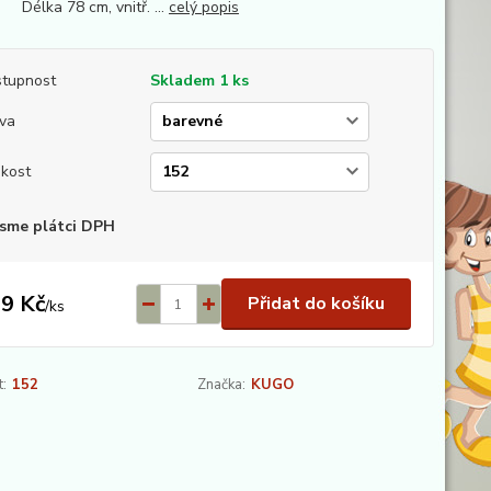
lka 78 cm, vnitř. ...
celý popis
tupnost
Skladem 1 ks
va
ikost
sme plátci DPH
9 Kč
Přidat do košíku
/
ks
t:
152
Značka:
KUGO