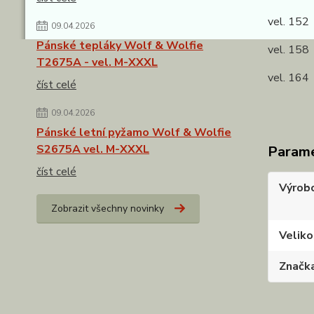
vel. 152
09.04.2026
Pánské tepláky Wolf & Wolfie
vel. 158
T2675A - vel. M-XXXL
vel. 164
číst celé
09.04.2026
Pánské letní pyžamo Wolf & Wolfie
S2675A vel. M-XXXL
Param
číst celé
Výrob
Zobrazit všechny novinky
Veliko
Značk