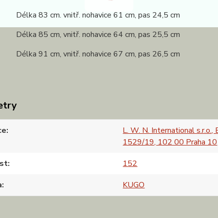
 Délka 83 cm. vnitř. nohavice 61 cm, pas 24,5 cm
 Délka 85 cm, vnitř. nohavice 64 cm, pas 25,5 cm
 Délka 91 cm, vnitř. nohavice 67 cm, pas 26,5 cm
etry
ce
L. W. N. International s.r.o.,
1529/19, 102 00 Praha 10
st
152
a
KUGO