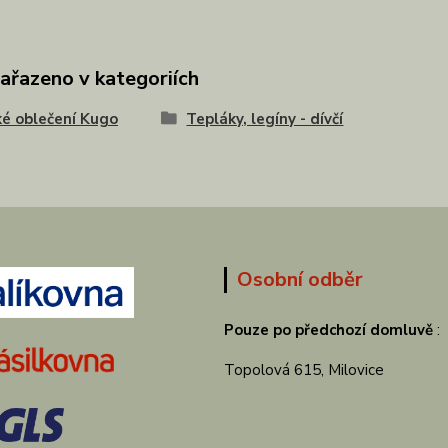
zařazeno v kategoriích
é oblečení Kugo
Tepláky, legíny - dívčí
Osobní odběr
Pouze po předchozí domluvě
:
Topolová 615, Milovice