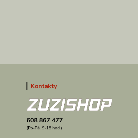
Kontakty
608 867 477
(Po-Pá, 9-18 hod.)