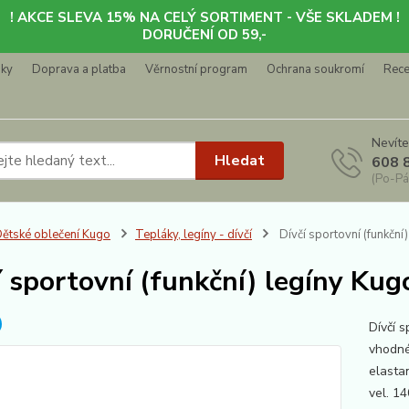
! AKCE SLEVA 15% NA CELÝ SORTIMENT - VŠE SKLADEM !
DORUČENÍ OD 59,-
nky
Doprava a platba
Věrnostní program
Ochrana soukromí
Rec
Nevíte
Hledat
608 
(Po-Pá
ětské oblečení Kugo
Tepláky, legíny - dívčí
Dívčí sportovní (funkčn
í sportovní (funkční) legíny Ku
Dívčí 
vhodné
elasta
vel. 1