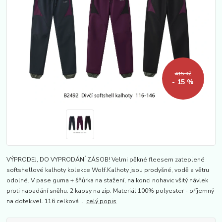
415 Kč
- 15 %
VÝPRODEJ, DO VYPRODÁNÍ ZÁSOB! Velmi pěkné fleesem zateplené
softshellové kalhoty kolekce Wolf.Kalhoty jsou prodyšné, vodě a větru
odolné. V pase guma + šňůrka na stažení, na konci nohavic všitý návlek
proti napadání sněhu. 2 kapsy na zip. Materiál 100% polyester - příjemný
na dotek.vel. 116 celková ...
celý popis