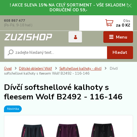
! AKCE SLEVA 15% NA CELÝ SORTIMENT - VŠE SKLADEM !
DORUČENÍ OD 59,-
0
ks
608 867 477
za
0 Kč
(Po-Pá, 9-18 hod.)
Menu
Hledat
Úvod
Dětské oblečení Wolf
Softshellové kalhoty - dívčí
Dívčí
softshellové kalhoty s fleesem Wolf B2492 - 116-146
Dívčí softshellové kalhoty s
fleesem Wolf B2492 - 116-146
Novinka