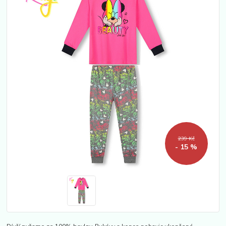
239 Kč
- 15 %