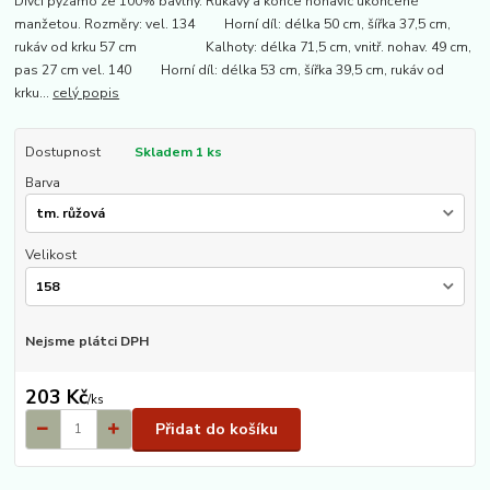
Dívčí pyžamo ze 100% bavlny. Rukávy a konce nohavic ukončené
manžetou. Rozměry: vel. 134 Horní díl: délka 50 cm, šířka 37,5 cm,
rukáv od krku 57 cm Kalhoty: délka 71,5 cm, vnitř. nohav. 49 cm,
pas 27 cm vel. 140 Horní díl: délka 53 cm, šířka 39,5 cm, rukáv od
krku...
celý popis
Dostupnost
Skladem 1 ks
Barva
Velikost
Nejsme plátci DPH
203 Kč
/
ks
Přidat do košíku