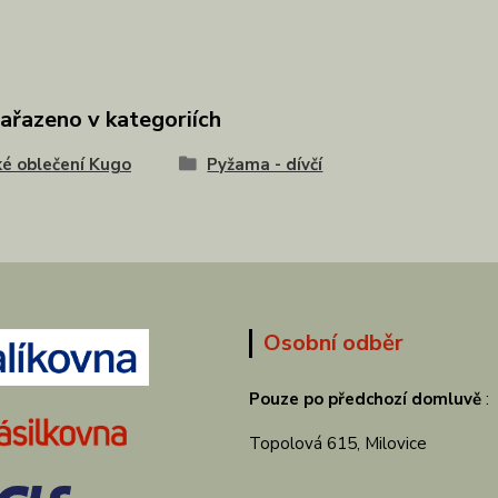
zařazeno v kategoriích
é oblečení Kugo
Pyžama - dívčí
Osobní odběr
Pouze po předchozí domluvě
:
Topolová 615, Milovice