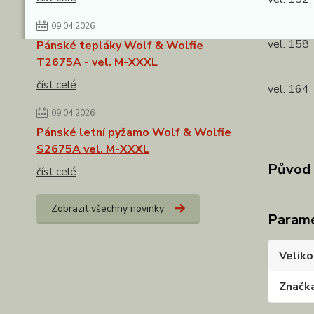
Kalhoty
09.04.2026
vel. 158
Pánské tepláky Wolf & Wolfie
Kalhoty
T2675A - vel. M-XXXL
číst celé
vel. 164
Kalhoty
09.04.2026
Pánské letní pyžamo Wolf & Wolfie
S2675A vel. M-XXXL
Původ 
číst celé
Zobrazit všechny novinky
Param
Veliko
Značk