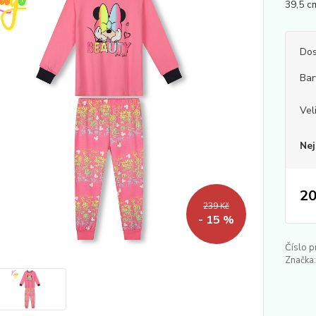
39,5 cm
Dos
Bar
Vel
Nej
20
239 Kč
- 15 %
Číslo p
Značka: