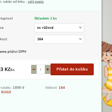
, rukáv od krku...
celý popis
tupnost
Skladem 1 ks
va
ikost
sme plátci DPH
3 Kč
Přidat do košíku
/
ks
roduktu:
1808-6
Velikost:
164
KUGO