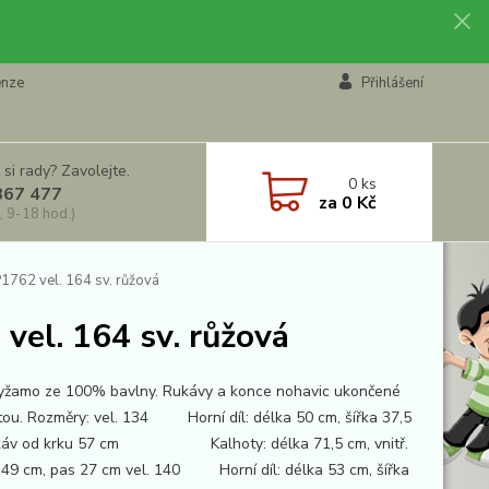
enze
Přihlášení
 si rady? Zavolejte.
0
ks
867 477
za
0 Kč
, 9-18 hod.)
1762 vel. 164 sv. růžová
vel. 164 sv. růžová
pyžamo ze 100% bavlny. Rukávy a konce nohavic ukončené
ou. Rozměry: vel. 134 Horní díl: délka 50 cm, šířka 37,5
ukáv od krku 57 cm Kalhoty: délka 71,5 cm, vnitř.
 49 cm, pas 27 cm vel. 140 Horní díl: délka 53 cm, šířka