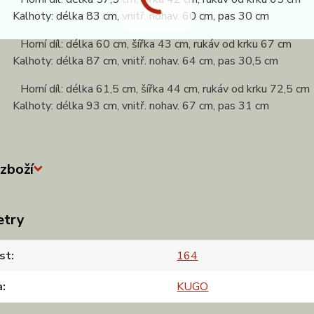
: délka 83 cm, vnitř. nohav. 60 cm, pas 30 cm
 Horní díl: délka 60 cm, šířka 43 cm, rukáv od krku 67 cm
: délka 87 cm, vnitř. nohav. 64 cm, pas 30,5 cm
 Horní díl: délka 61,5 cm, šířka 44 cm, rukáv od krku 72,5 cm
: délka 93 cm, vnitř. nohav. 67 cm, pas 31 cm
zboží
etry
st
164
a
KUGO