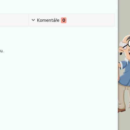
Komentáře
0
u.