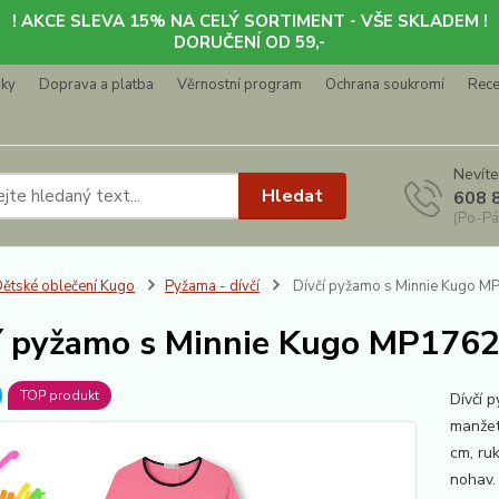
! AKCE SLEVA 15% NA CELÝ SORTIMENT - VŠE SKLADEM !
DORUČENÍ OD 59,-
nky
Doprava a platba
Věrnostní program
Ochrana soukromí
Rec
Nevíte
Hledat
608 
(Po-Pá
ětské oblečení Kugo
Pyžama - dívčí
Dívčí pyžamo s Minnie Kugo MP
í pyžamo s Minnie Kugo MP1762 
TOP produkt
Dívčí 
manžet
cm, r
nohav.