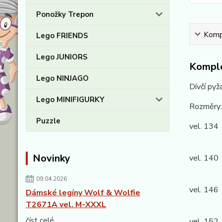
Ponožky Trepon
Kompl
Lego FRIENDS
Lego JUNIORS
Komple
Lego NINJAGO
Dívčí py
Lego MINIFIGURKY
Rozměry:
Puzzle
vel. 134
Kalhoty
Novinky
vel. 140
Kalhoty
09.04.2026
vel. 146
Dámské legíny Wolf & Wolfie
Kalhoty
T2671A vel. M-XXXL
číst celé
vel. 152