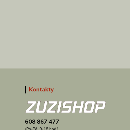
Kontakty
608 867 477
(Po-Pá, 9-18 hod.)