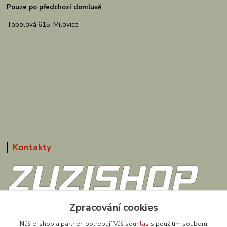
Pouze po předchozí domluvě
:
Topolová 615, Milovice
Kontakty
608 867 477
Zpracování cookies
(Po-Pá, 9-18 hod.)
Náš e-shop a partneři potřebují Váš
souhlas
s použitím souborů