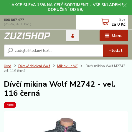
! AKCE SLEVA 15% NA CELÝ SORTIMENT - VŠE SKLADEM !
DORUČENÍ OD 59,-
0
ks
608 867 477
za
0 Kč
(Po-Pá, 9-18 hod.)
Menu
Hledat
Úvod
Dětské oblečení Wolf
Mikiny - dívčí
Dívčí mikina Wolf M2742 -
vel. 116 černá
Dívčí mikina Wolf M2742 - vel.
116 černá
Akce