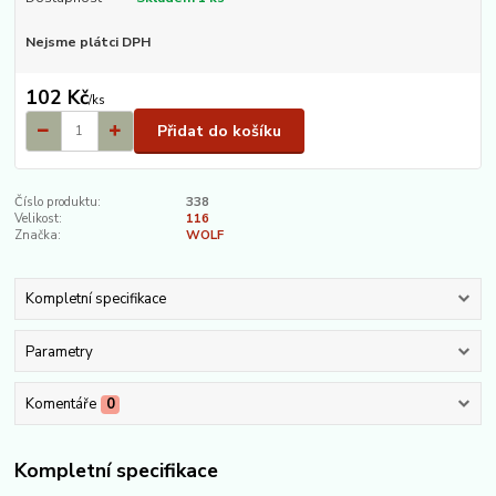
Nejsme plátci DPH
102 Kč
/
ks
Přidat do košíku
Číslo produktu:
338
Velikost:
116
Značka:
WOLF
Kompletní specifikace
Parametry
Komentáře
0
Kompletní specifikace