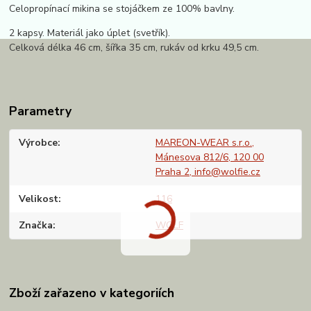
Celopropínací mikina se stojáčkem ze 100% bavlny.
2 kapsy. Materiál jako úplet (svetřík).
Celková délka 46 cm, šířka 35 cm, rukáv od krku 49,5 cm.
Parametry
Výrobce
MAREON-WEAR s.r.o.,
Mánesova 812/6, 120 00
Praha 2, info@wolfie.cz
Velikost
116
Značka
WOLF
Zboží zařazeno v kategoriích