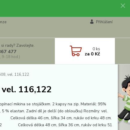
enze
Přihlášení
 si rady? Zavolejte.
0
ks
867 477
za
0 Kč
, 9-18 hod.)
08, vel. 116,122
vel. 116,122
opínací mikina se stojáčkem. 2 kapsy na zip. Materiál: 95%
 5 % elastan. Zadní díl je delší (do obloučku) Rozměry: vel.
elková délka 46 cm, šířka 34 cm, rukáv od krku 48 cm.
22 Celková délka 48 cm, šířka 36 cm, rukáv od krku 51