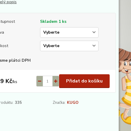
elý popis
tupnost
Skladem 1 ks
va
ikost
sme plátci DPH
9 Kč
Přidat do košíku
/
ks
roduktu:
335
Značka:
KUGO