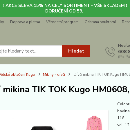
! AKCE SLEVA 15% NA CELÝ SORTIMENT - VŠE SKLADEM !
DORUČENÍ OD 59,-
nky
Doprava a platba
Věrnostní program
Ochrana soukromí
Rec
Nevíte
Hledat
608 
(Po-Pá
ětské oblečení Kugo
Mikiny - dívčí
Dívčí mikina TIK TOK Kugo HM06
í mikina TIK TOK Kugo HM0608, 
Celopr
bavlna,
116 C
vel. 1