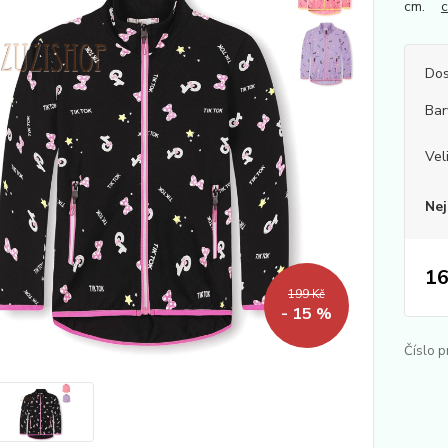
cm.
c
Dos
Bar
Vel
Nej
16
199 Kč
- 15 %
Číslo p