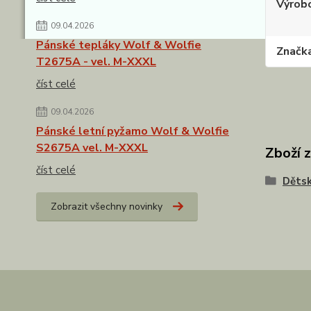
Výrob
09.04.2026
Pánské tepláky Wolf & Wolfie
Značk
T2675A - vel. M-XXXL
číst celé
09.04.2026
Pánské letní pyžamo Wolf & Wolfie
S2675A vel. M-XXXL
Zboží 
číst celé
Dětsk
Zobrazit všechny novinky