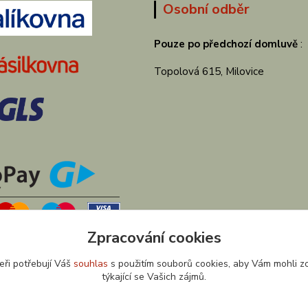
Osobní odběr
Pouze po předchozí domluvě
:
Topolová 615, Milovice
Zpracování cookies
eři potřebují Váš
souhlas
s použitím souborů cookies, aby Vám mohli z
týkající se Vašich zájmů.