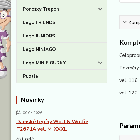
Ponožky Trepon
Kompl
Lego FRIENDS
Lego JUNIORS
Komple
Lego NINJAGO
Celopropí
Lego MINIFIGURKY
Rozměry:
Puzzle
vel. 116
vel. 122
Novinky
09.04.2026
Dámské legíny Wolf & Wolfie
Param
T2671A vel. M-XXXL
číst celé