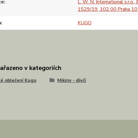
ce
L. W. N. International s.r.o.,
1529/19, 102 00 Praha 10
a
KUGO
zařazeno v kategoriích
é oblečení Kugo
Mikiny - dívčí