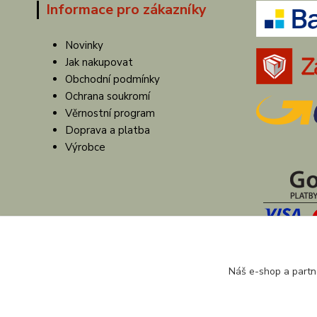
Informace pro zákazníky
Novinky
Jak nakupovat
Obchodní podmínky
Ochrana soukromí
Věrnostní program
Doprava a platba
Výrobce
Náš e-shop a partn