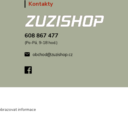
Kontakty
608 867 477
(Po-Pá, 9-18 hod.)
obchod@zuzishop.cz
obrazovat informace