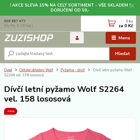
! AKCE SLEVA 15% NA CELÝ SORTIMENT - VŠE SKLADEM !
DORUČENÍ OD 59,-
0
ks
608 867 477
za
0 Kč
(Po-Pá, 9-18 hod.)
Menu
Hledat
Úvod
Dětské oblečení Wolf
Pyžama - dívčí
Dívčí letní pyžamo Wolf
S2264 vel. 158 lososová
Dívčí letní pyžamo Wolf S2264
vel. 158 lososová
Akce