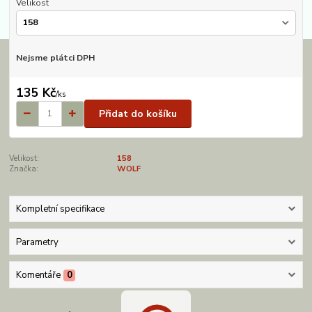
Velikost
Nejsme plátci DPH
135 Kč
/
ks
Přidat do košíku
Velikost:
158
Značka:
WOLF
Kompletní specifikace
Parametry
Komentáře
0