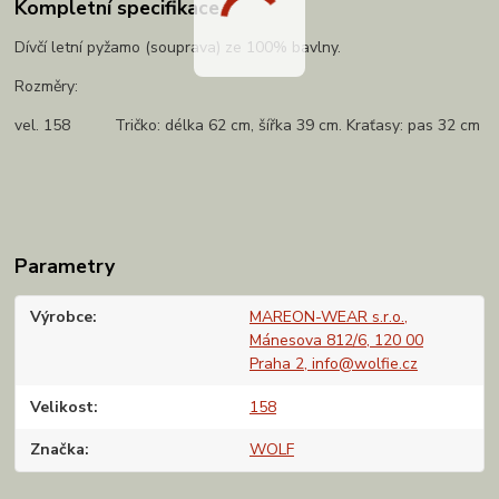
Kompletní specifikace
Dívčí letní pyžamo (souprava) ze 100% bavlny.
Rozměry:
vel. 158 Tričko: délka 62 cm, šířka 39 cm. Kraťasy: pas 32 cm
Parametry
Výrobce
MAREON-WEAR s.r.o.,
Mánesova 812/6, 120 00
Praha 2, info@wolfie.cz
Velikost
158
Značka
WOLF