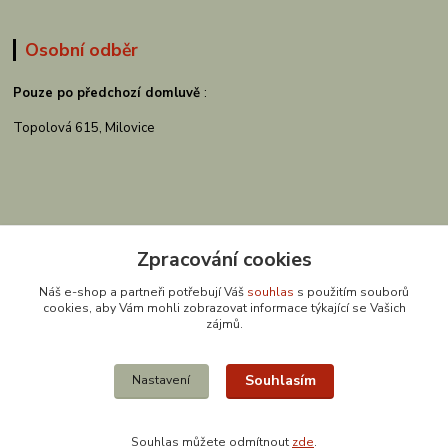
Osobní odběr
Pouze po předchozí domluvě
:
Topolová 615, Milovice
Zpracování cookies
Náš e-shop a partneři potřebují Váš
souhlas
s použitím souborů
cookies, aby Vám mohli zobrazovat informace týkající se Vašich
zájmů.
Kontakty
Souhlasím
Nastavení
Souhlas můžete odmítnout
zde
.