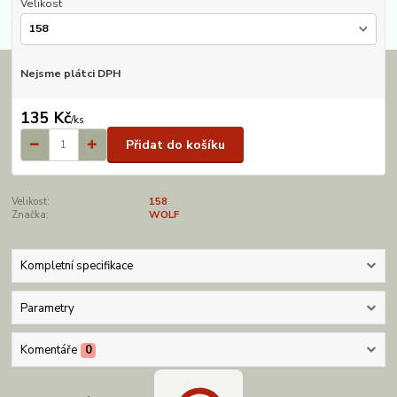
Velikost
Nejsme plátci DPH
135 Kč
/
ks
Přidat do košíku
Velikost:
158
Značka:
WOLF
Kompletní specifikace
Parametry
Komentáře
0