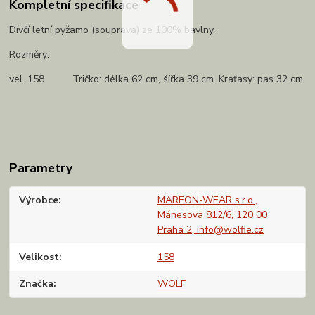
Kompletní specifikace
Dívčí letní pyžamo (souprava) ze 100% bavlny.
Rozměry:
vel. 158 Tričko: délka 62 cm, šířka 39 cm. Kraťasy: pas 32 cm
Parametry
Výrobce
MAREON-WEAR s.r.o.,
Mánesova 812/6, 120 00
Praha 2, info@wolfie.cz
Velikost
158
Značka
WOLF