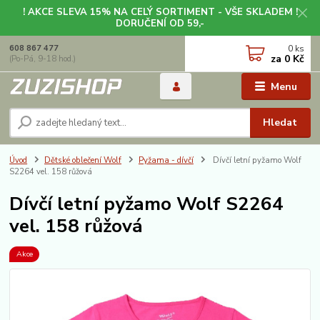
! AKCE SLEVA 15% NA CELÝ SORTIMENT - VŠE SKLADEM !
DORUČENÍ OD 59,-
0
ks
608 867 477
za
0 Kč
(Po-Pá, 9-18 hod.)
Menu
Hledat
Úvod
Dětské oblečení Wolf
Pyžama - dívčí
Dívčí letní pyžamo Wolf
S2264 vel. 158 růžová
Dívčí letní pyžamo Wolf S2264
vel. 158 růžová
Akce