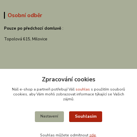
Osobní odběr
Pouze po předchozí domluvě
:
Topolová 615, Milovice
Zpracování cookies
Náš e-shop a partneři potřebují Váš
souhlas
s použitím souborů
cookies, aby Vám mohli zobrazovat informace týkající se Vašich
zájmů.
Kontakty
Souhlasím
Nastavení
Souhlas můžete odmítnout
zde
.