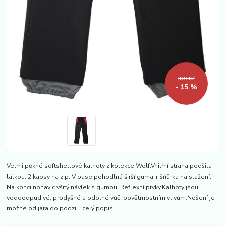
369 Kč
- 15 %
Velmi pěkné softshellové kalhoty z kolekce Wolf.Vnitřní strana podšita
látkou. 2 kapsy na zip. V pase pohodlná širší guma + šňůrka na stažení.
Na konci nohavic všitý návlek s gumou. Reflexní prvky.Kalhoty jsou
vodoodpudivé, prodyšné a odolné vůči povětrnostním vlivům.Nošení je
možné od jara do podzi...
celý popis