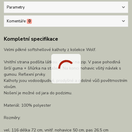
Parametry
Komentáře
0
Kompletní specifikace
Velmi pěkné softshellové kalhoty z kolekce Wolf.
Vnitřní strana podšita látkou. 2 kapsy na zip. V pase pohodlná
širší guma + šňůrka na stažení. Na konci nohavic všitý návlek s
gumou. Reflexní prvky.
Kalhoty jsou vodoodpudivé, prodyšné a odolné vůči povětrnostním
vlivům.
Nošení je možné od jara do podzimu.
Materiál: 100% polyester
Rozměry:
vel. 116 délka 72 cm, vnitř. nohavice 50 cm, pas 26,5 cm