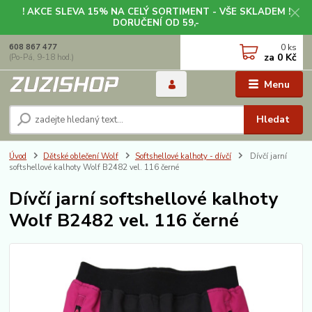
! AKCE SLEVA 15% NA CELÝ SORTIMENT - VŠE SKLADEM !
DORUČENÍ OD 59,-
0
ks
608 867 477
za
0 Kč
(Po-Pá, 9-18 hod.)
Menu
Hledat
Úvod
Dětské oblečení Wolf
Softshellové kalhoty - dívčí
Dívčí jarní
softshellové kalhoty Wolf B2482 vel. 116 černé
Dívčí jarní softshellové kalhoty
Wolf B2482 vel. 116 černé