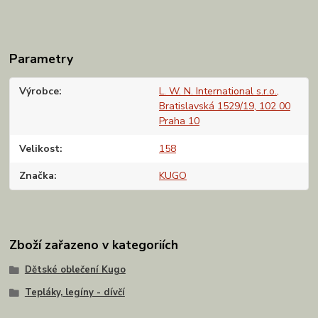
Parametry
Výrobce
L. W. N. International s.r.o.,
Bratislavská 1529/19, 102 00
Praha 10
Velikost
158
Značka
KUGO
Zboží zařazeno v kategoriích
Dětské oblečení Kugo
Tepláky, legíny - dívčí