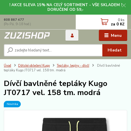
! AKCE SLEVA 15% NA CELÝ SORTIMENT - VŠE SKLADEM !
DORUČENÍ OD 59,-
0
ks
608 867 477
za
0 Kč
(Po-Pá, 9-18 hod.)
Menu
Hledat
Úvod
Dětské oblečení Kugo
Tepláky, legíny - dívčí
Dívčí bavlněné
tepláky Kugo JT0717 vel. 158 tm. modrá
Dívčí bavlněné tepláky Kugo
JT0717 vel. 158 tm. modrá
Novinka