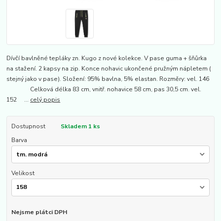
Dívčí bavlněné tepláky zn. Kugo z nové kolekce. V pase guma + šňůrka
na stažení. 2 kapsy na zip. Konce nohavic ukončené pružným nápletem (
stejný jako v pase). Složení: 95% bavlna, 5% elastan. Rozměry: vel. 146
Celková délka 83 cm, vnitř. nohavice 58 cm, pas 30,5 cm. vel.
152 ...
celý popis
Dostupnost
Skladem 1 ks
Barva
Velikost
Nejsme plátci DPH