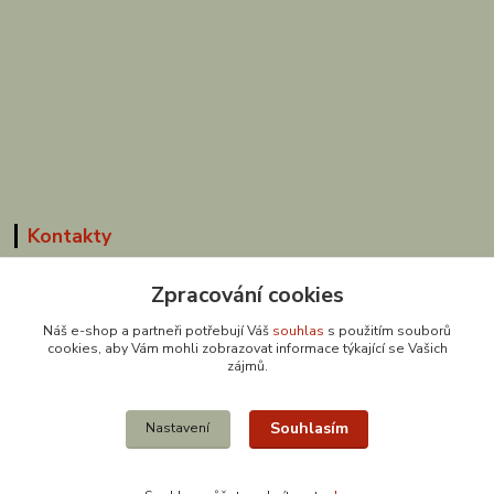
Kontakty
Zpracování cookies
Náš e-shop a partneři potřebují Váš
souhlas
s použitím souborů
cookies, aby Vám mohli zobrazovat informace týkající se Vašich
608 867 477
zájmů.
(Po-Pá, 9-18 hod.)
obchod@zuzishop.cz
Souhlasím
Nastavení