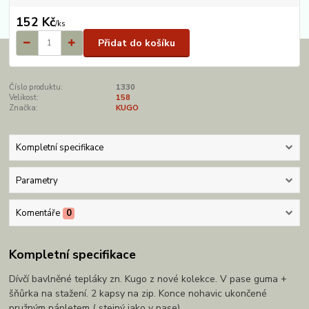
152 Kč
/
ks
Přidat do košíku
Číslo produktu:
1330
Velikost:
158
Značka:
KUGO
Kompletní specifikace
Parametry
Komentáře
0
Kompletní specifikace
Dívčí bavlněné tepláky zn. Kugo z nové kolekce. V pase guma +
šňůrka na stažení. 2 kapsy na zip. Konce nohavic ukončené
pružným nápletem ( stejný jako v pase).