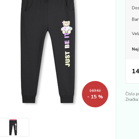
Dos
Bar
Vel
Nej
14
169 Kč
Číslo p
- 15 %
Značka: