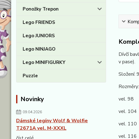
Ponožky Trepon
Kompl
Lego FRIENDS
Lego JUNIORS
Komple
Lego NINJAGO
Dívčí bav
v pase).
Lego MINIFIGURKY
Složení:
Puzzle
Rozměry:
Novinky
vel. 98 
vel. 104
09.04.2026
Dámské legíny Wolf & Wolfie
vel. 110
T2671A vel. M-XXXL
vel. 116
číst celé