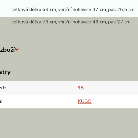
 celková délka 69 cm, vnitřní nohavice 47 cm, pas 26,5 cm
 celková délka 73 cm, vnitřní nohavice 49 cm, pas 27 cm
zboží
etry
st
98
a
KUGO