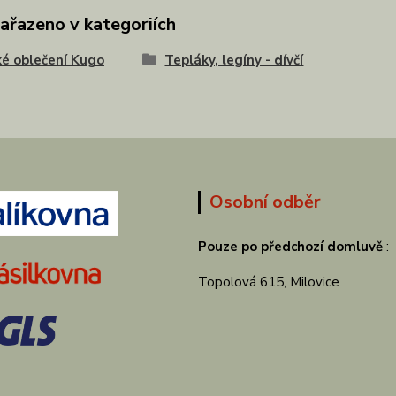
zařazeno v kategoriích
é oblečení Kugo
Tepláky, legíny - dívčí
Osobní odběr
Pouze po předchozí domluvě
:
Topolová 615, Milovice