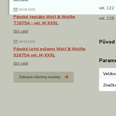
vel. 122
09.04.2026
Pánské tepláky Wolf & Wolfie
vel. 128
T2675A - vel. M-XXXL
číst celé
Původ 
09.04.2026
Pánské letní pyžamo Wolf & Wolfie
S2675A vel. M-XXXL
Param
číst celé
Veliko
Zobrazit všechny novinky
Značk