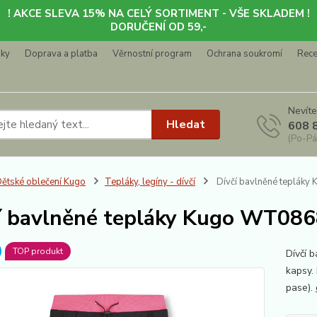
! AKCE SLEVA 15% NA CELÝ SORTIMENT - VŠE SKLADEM !
DORUČENÍ OD 59,-
nky
Doprava a platba
Věrnostní program
Ochrana soukromí
Rec
Nevíte
Hledat
608 
(Po-Pá
ětské oblečení Kugo
Tepláky, legíny - dívčí
Dívčí bavlněné tepláky
í bavlněné tepláky Kugo WT0868
TOP produkt
Dívčí 
kapsy.
pase).