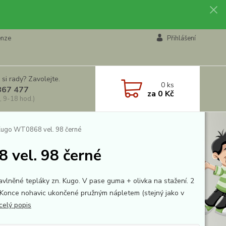
enze
Přihlášení
 si rady? Zavolejte.
0
ks
867 477
za
0 Kč
, 9-18 hod.)
 Kugo WT0868 vel. 98 černé
 vel. 98 černé
bavlněné tepláky zn. Kugo. V pase guma + olivka na stažení. 2
 Konce nohavic ukončené pružným nápletem (stejný jako v
celý popis