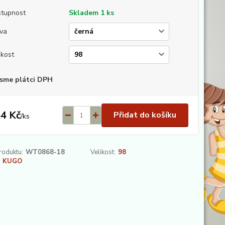
tupnost
Skladem 1 ks
va
ikost
sme plátci DPH
4 Kč
Přidat do košíku
/
ks
roduktu:
WT0868-18
Velikost:
98
KUGO