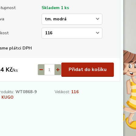
tupnost
Skladem 1 ks
va
ikost
sme plátci DPH
4 Kč
Přidat do košíku
/
ks
roduktu:
WT0868-9
Velikost:
116
KUGO