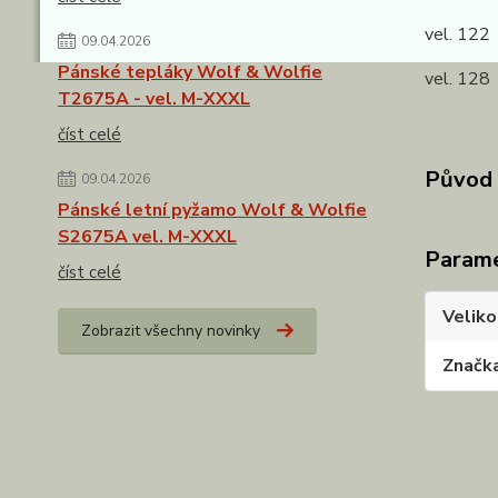
vel. 122
09.04.2026
Pánské tepláky Wolf & Wolfie
vel. 128
T2675A - vel. M-XXXL
číst celé
Původ 
09.04.2026
Pánské letní pyžamo Wolf & Wolfie
S2675A vel. M-XXXL
Param
číst celé
Veliko
Zobrazit všechny novinky
Značk