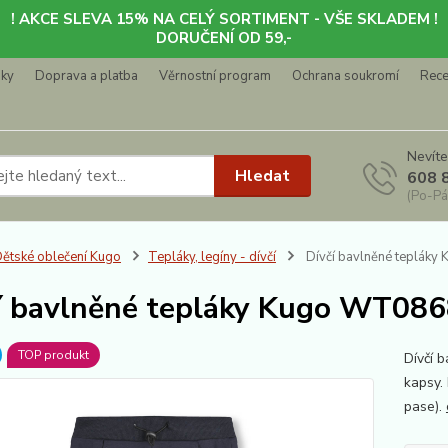
! AKCE SLEVA 15% NA CELÝ SORTIMENT - VŠE SKLADEM !
DORUČENÍ OD 59,-
nky
Doprava a platba
Věrnostní program
Ochrana soukromí
Rec
Nevíte
Hledat
608 
(Po-Pá
ětské oblečení Kugo
Tepláky, legíny - dívčí
Dívčí bavlněné tepláky
í bavlněné tepláky Kugo WT0868
TOP produkt
Dívčí 
kapsy.
pase).