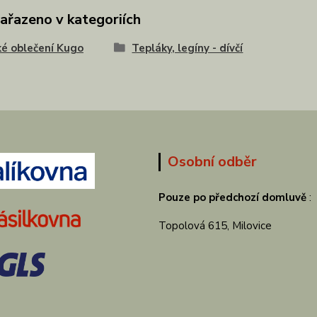
zařazeno v kategoriích
é oblečení Kugo
Tepláky, legíny - dívčí
Osobní odběr
Pouze po předchozí domluvě
:
Topolová 615, Milovice