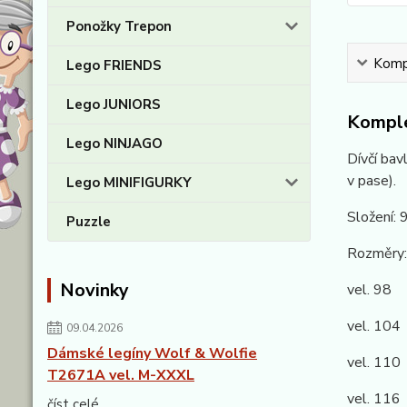
Ponožky Trepon
Kompl
Lego FRIENDS
Lego JUNIORS
Komple
Lego NINJAGO
Dívčí bav
v pase).
Lego MINIFIGURKY
Složení:
Puzzle
Rozměry:
Novinky
vel. 98 
vel. 104
09.04.2026
Dámské legíny Wolf & Wolfie
vel. 110
T2671A vel. M-XXXL
vel. 116
číst celé