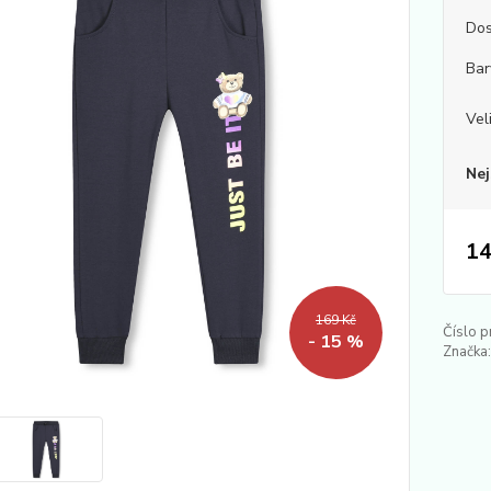
Dos
Bar
Vel
Nej
14
169 Kč
Číslo p
- 15 %
Značka: