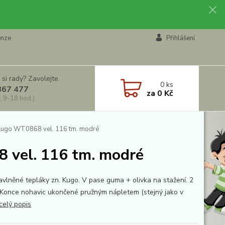
enze
Přihlášení
 si rady? Zavolejte.
0
ks
867 477
za
0 Kč
, 9-18 hod.)
 Kugo WT0868 vel. 116 tm. modré
 vel. 116 tm. modré
bavlněné tepláky zn. Kugo. V pase guma + olivka na stažení. 2
 Konce nohavic ukončené pružným nápletem (stejný jako v
celý popis