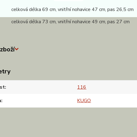
 celková délka 69 cm, vnitřní nohavice 47 cm, pas 26,5 cm
 celková délka 73 cm, vnitřní nohavice 49 cm, pas 27 cm
zboží
etry
st
116
a
KUGO