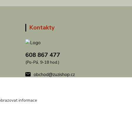
Kontakty
608 867 477
(Po-Pá, 9-18 hod.)
obchod@zuzishop.cz
obrazovat informace