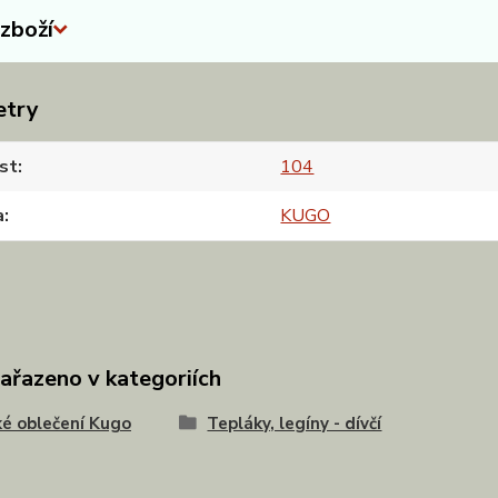
zboží
etry
st
104
a
KUGO
zařazeno v kategoriích
é oblečení Kugo
Tepláky, legíny - dívčí