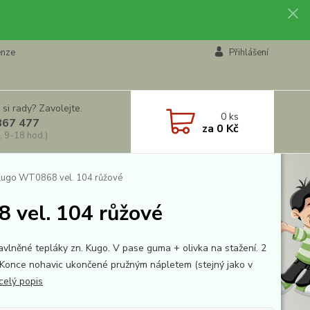
enze
Přihlášení
 si rady? Zavolejte.
0
ks
867 477
za
0 Kč
, 9-18 hod.)
 Kugo WT0868 vel. 104 růžové
 vel. 104 růžové
bavlněné tepláky zn. Kugo. V pase guma + olivka na stažení. 2
 Konce nohavic ukončené pružným nápletem (stejný jako v
celý popis