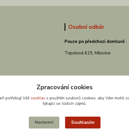
Osobní odběr
Pouze po předchozí domluvě
:
Topolová 615, Milovice
Zpracování cookies
eři potřebují Váš
souhlas
s použitím souborů cookies, aby Vám mohli z
týkající se Vašich zájmů.
Souhlasím
Nastavení