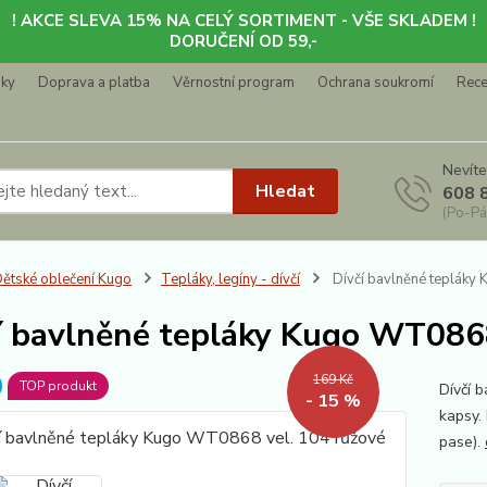
! AKCE SLEVA 15% NA CELÝ SORTIMENT - VŠE SKLADEM !
DORUČENÍ OD 59,-
nky
Doprava a platba
Věrnostní program
Ochrana soukromí
Rec
Nevíte
Hledat
608 
(Po-Pá
ětské oblečení Kugo
Tepláky, legíny - dívčí
Dívčí bavlněné tepláky
í bavlněné tepláky Kugo WT0868
169 Kč
TOP produkt
Dívčí 
- 15 %
kapsy.
pase).