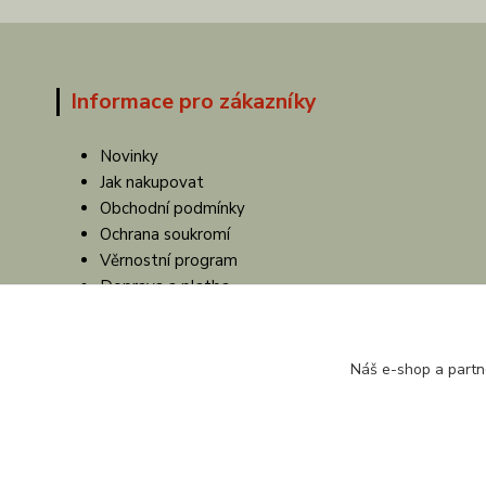
Informace pro zákazníky
Novinky
Jak nakupovat
Obchodní podmínky
Ochrana soukromí
Věrnostní program
Doprava a platba
Výrobce
Náš e-shop a partn