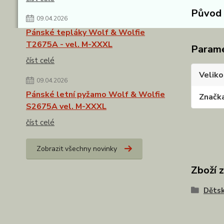
Původ 
09.04.2026
Pánské tepláky Wolf & Wolfie
T2675A - vel. M-XXXL
Param
číst celé
Veliko
09.04.2026
Pánské letní pyžamo Wolf & Wolfie
Značk
S2675A vel. M-XXXL
číst celé
Zobrazit všechny novinky
Zboží 
Dětsk