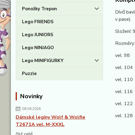
Ponožky Trepon
Dívčí bav
v pase).
Lego FRIENDS
Složení:
Lego JUNIORS
Rozměry:
Lego NINJAGO
vel. 98 
Lego MINIFIGURKY
vel. 104
Puzzle
vel. 110
vel. 116
Novinky
vel. 122
09.04.2026
vel. 128
Dámské legíny Wolf & Wolfie
T2671A vel. M-XXXL
číst celé