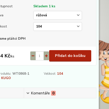
tupnost
Skladem 1 ks
va
ikost
sme plátci DPH
4 Kč
Přidat do košíku
/
ks
roduktu:
WT0868-1
Velikost:
104
KUGO
Komentáře
0