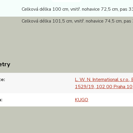
0 Celková délka 100 cm, vnitř. nohavice 72,5 cm, pas 33
 Celková délka 101,5 cm, vnitř. nohavice 74,5 cm, pas 
etry
ce
L. W. N. International s.r.o.,
1529/19, 102 00 Praha 10
a
KUGO