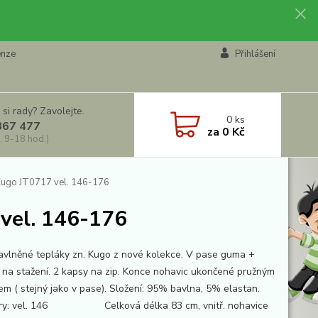
enze
Přihlášení
 si rady? Zavolejte.
0
ks
867 477
za
0 Kč
, 9-18 hod.)
 Kugo JT0717 vel. 146-176
 vel. 146-176
bavlněné tepláky zn. Kugo z nové kolekce. V pase guma +
 na stažení. 2 kapsy na zip. Konce nohavic ukončené pružným
em ( stejný jako v pase). Složení: 95% bavlna, 5% elastan.
ry: vel. 146 Celková délka 83 cm, vnitř. nohavice