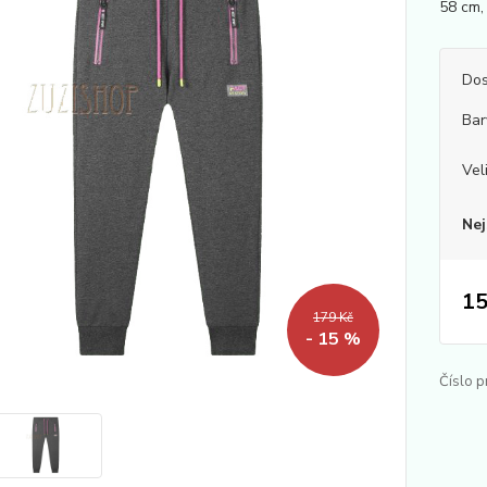
58 cm,
Dos
Bar
Vel
Nej
15
179 Kč
- 15 %
Číslo p