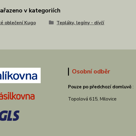
zařazeno v kategoriích
é oblečení Kugo
Tepláky, legíny - dívčí
Osobní odběr
Pouze po předchozí domluvě
:
Topolová 615, Milovice