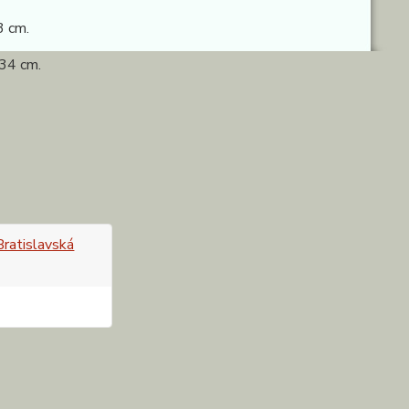
 cm.
34 cm.
 Bratislavská