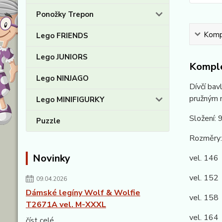
Ponožky Trepon
Kompl
Lego FRIENDS
Lego JUNIORS
Komple
Lego NINJAGO
Dívčí bav
pružným n
Lego MINIFIGURKY
Složení:
Puzzle
Rozměry:
Novinky
vel. 146
vel. 15
09.04.2026
Dámské legíny Wolf & Wolfie
vel. 15
T2671A vel. M-XXXL
vel. 164
číst celé