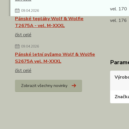
vel. 17
09.04.2026
Pánské tepláky Wolf & Wolfie
vel. 176
T2675A - vel. M-XXXL
číst celé
09.04.2026
Pánské letní pyžamo Wolf & Wolfie
S2675A vel. M-XXXL
Param
číst celé
Výrob
Zobrazit všechny novinky
Značk