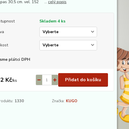
 pas 30,5 cm. vel. 152 ...
celý popis
tupnost
Skladem 4 ks
va
ikost
sme plátci DPH
2 Kč
Přidat do košíku
/
ks
roduktu:
1330
Značka:
KUGO