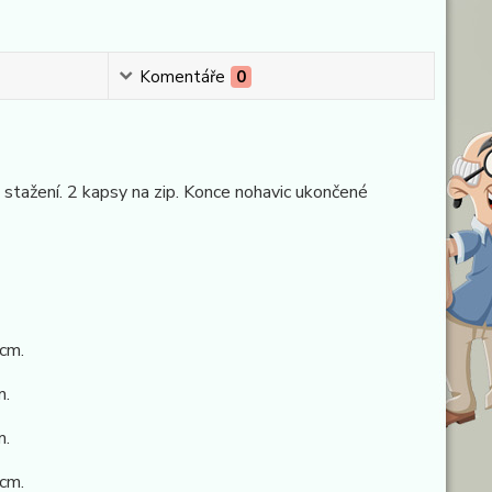
Komentáře
0
stažení. 2 kapsy na zip. Konce nohavic ukončené
cm.
m.
m.
cm.