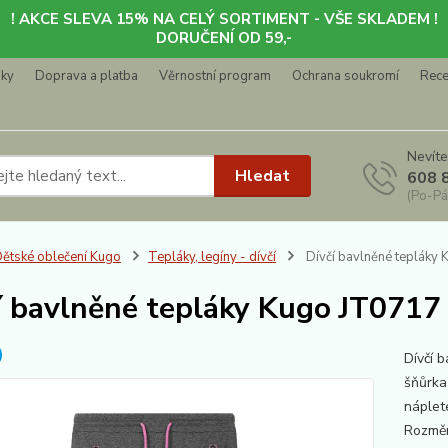
! AKCE SLEVA 15% NA CELÝ SORTIMENT - VŠE SKLADEM !
DORUČENÍ OD 59,-
nky
Doprava a platba
Věrnostní program
Ochrana soukromí
Rec
Nevíte
Hledat
608 
(Po-Pá
ětské oblečení Kugo
Tepláky, legíny - dívčí
Dívčí bavlněné tepláky
í bavlněné tepláky Kugo JT0717
Dívčí 
šňůrka
náplet
Rozmě