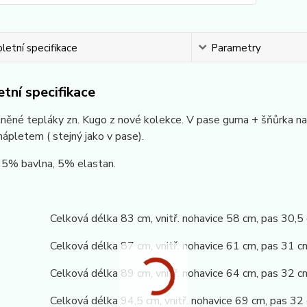
etní specifikace
Parametry
tní specifikace
lněné tepláky zn. Kugo z nové kolekce. V pase guma + šňůrka na 
ápletem ( stejný jako v pase).
 95% bavlna, 5% elastan.
 Celková délka 83 cm, vnitř. nohavice 58 cm, pas 30,5 
2 Celková délka 87 cm, vnitř. nohavice 61 cm, pas 31 c
8 Celková délka 89 cm, vnitř. nohavice 64 cm, pas 32 c
 Celková délka 94,5 cm, vnitř. nohavice 69 cm, pas 32 