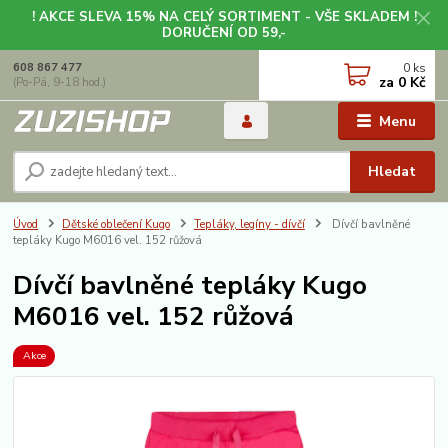
! AKCE SLEVA 15% NA CELÝ SORTIMENT - VŠE SKLADEM !
DORUČENÍ OD 59,-
0
ks
608 867 477
za
0 Kč
(Po-Pá, 9-18 hod.)
Menu
Hledat
Úvod
Dětské oblečení Kugo
Tepláky, legíny - dívčí
Dívčí bavlněné
tepláky Kugo M6016 vel. 152 růžová
Dívčí bavlněné tepláky Kugo
M6016 vel. 152 růžová
Akce