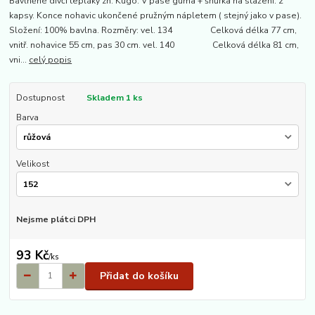
Bavlněné dívčí tepláky zn. Kugo. V pase guma + šňůrka na stažení. 2
kapsy. Konce nohavic ukončené pružným nápletem ( stejný jako v pase).
Složení: 100% bavlna. Rozměry: vel. 134 Celková délka 77 cm,
vnitř. nohavice 55 cm, pas 30 cm. vel. 140 Celková délka 81 cm,
vni...
celý popis
Dostupnost
Skladem 1 ks
Barva
Velikost
Nejsme plátci DPH
93 Kč
/
ks
Přidat do košíku