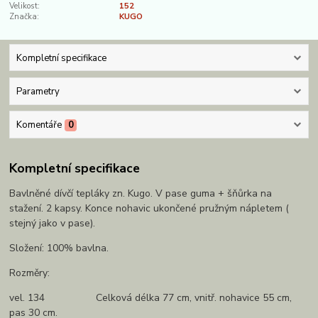
Velikost:
152
Značka:
KUGO
Kompletní specifikace
Parametry
Komentáře
0
Kompletní specifikace
Bavlněné dívčí tepláky zn. Kugo. V pase guma + šňůrka na
stažení. 2 kapsy. Konce nohavic ukončené pružným nápletem (
stejný jako v pase).
Složení: 100% bavlna.
Rozměry:
vel. 134 Celková délka 77 cm, vnitř. nohavice 55 cm,
pas 30 cm.