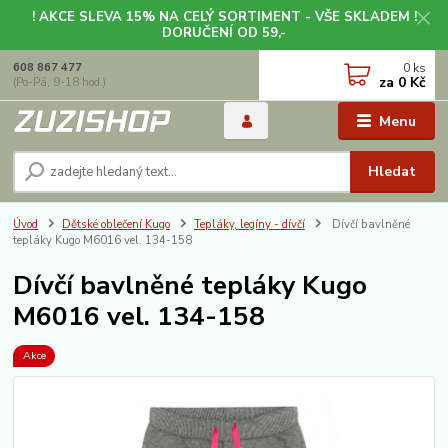
! AKCE SLEVA 15% NA CELÝ SORTIMENT - VŠE SKLADEM !
DORUČENÍ OD 59,-
0
ks
608 867 477
za
0 Kč
(Po-Pá, 9-18 hod.)
Menu
Hledat
Úvod
Dětské oblečení Kugo
Tepláky, legíny - dívčí
Dívčí bavlněné
tepláky Kugo M6016 vel. 134-158
Dívčí bavlněné tepláky Kugo
M6016 vel. 134-158
Akce