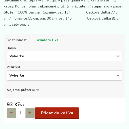
Bavlněné dívčí tepláky zn. Kugo. V pase guma + šňůrka na stažení. 2
kapsy. Konce nohavic ukončené pružným nápletem ( stejný jako v pase).
Složení: 100% bavlna. Rozměry: vel. 134 Celková délka 77 cm,
vnitř. nohavice 55 cm, pas 30 cm. vel. 140 Celková délka 81 cm,
vni...
celý popis
Dostupnost
Skladem 1 ks
Barva
Velikost
Nejsme plátci DPH
93 Kč
/
ks
Přidat do košíku