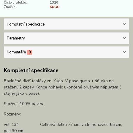
Číslo produktu:
1320
Značka:
KUGO
Kompletní specifikace
Parametry
Komentáře
0
Kompletní specifikace
Bavlněné dívčí tepláky zn. Kugo. V pase guma + šňůrka na
stažení. 2 kapsy. Konce nohavic ukončené pružným nápletem (
stejný jako v pase).
Složení: 100% bavlna.
Rozměry:
vel. 134 Celková délka 77 cm, vnitř. nohavice 55 cm,
pas 30 cm.