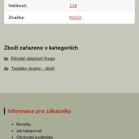
Velikost
134
Značka
KUGO
Zboží zařazeno v kategoriích
Dětské oblečení Kugo
Tepláky, legíny - dívčí
Informace pro zákazníky
Novinky
Jak nakupovat
Obchodní podmínky