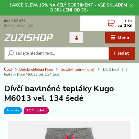
! AKCE SLEVA 15% NA CELÝ SORTIMENT - VŠE SKLADEM !
DORUČENÍ OD 59,-
0
ks
608 867 477
za
0 Kč
(Po-Pá, 9-18 hod.)
Menu
Hledat
Úvod
Dětské oblečení Kugo
Tepláky, legíny - dívčí
Dívčí bavlněné
tepláky Kugo M6013 vel. 134 šedé
Dívčí bavlněné tepláky Kugo
M6013 vel. 134 šedé
Novinka
TOP produkt