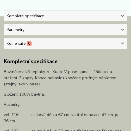
Kompletní specifikace
Parametry
Komentáře
0
Kompletní specifikace
Bavlněné dívčí tepláky zn. Kugo. V pase guma + šňůrka na
stažení. 2 kapsy. Konce nohavic ukončené pružným nápletem
(stejný jako v pase).
Složení: 100% bavlna.
Rozměry:
vel. 116 celková délka 67 cm, vnitřní nohavice 47 cm, pas
26 cm