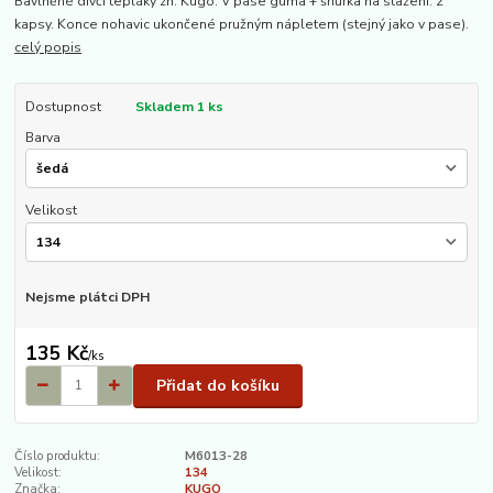
Bavlněné dívčí tepláky zn. Kugo. V pase guma + šňůrka na stažení. 2
kapsy. Konce nohavic ukončené pružným nápletem (stejný jako v pase).
celý popis
Dostupnost
Skladem 1 ks
Barva
Velikost
Nejsme plátci DPH
135 Kč
/
ks
Přidat do košíku
Číslo produktu:
M6013-28
Velikost:
134
Značka:
KUGO