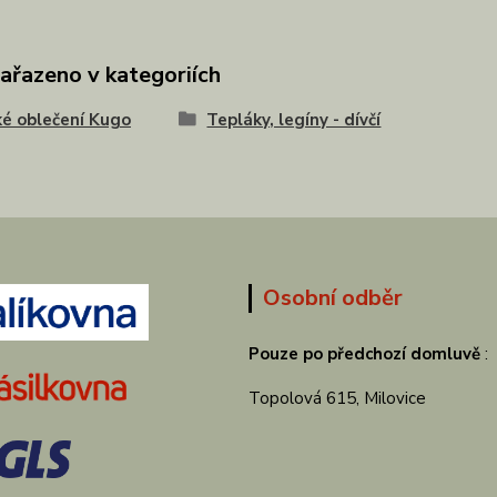
zařazeno v kategoriích
é oblečení Kugo
Tepláky, legíny - dívčí
Osobní odběr
Pouze po předchozí domluvě
:
Topolová 615, Milovice