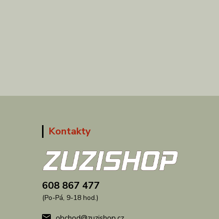
Kontakty
608 867 477
(Po-Pá, 9-18 hod.)
obchod@zuzishop.cz