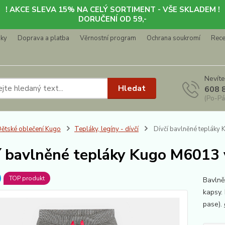
! AKCE SLEVA 15% NA CELÝ SORTIMENT - VŠE SKLADEM !
DORUČENÍ OD 59,-
nky
Doprava a platba
Věrnostní program
Ochrana soukromí
Rec
Nevíte
Hledat
608 
(Po-Pá
ětské oblečení Kugo
Tepláky, legíny - dívčí
Dívčí bavlněné tepláky
í bavlněné tepláky Kugo M6013 
TOP produkt
Bavlně
kapsy.
pase).