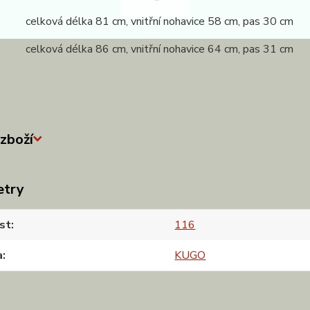
 celková délka 81 cm, vnitřní nohavice 58 cm, pas 30 cm
 celková délka 86 cm, vnitřní nohavice 64 cm, pas 31 cm
zboží
etry
st
116
a
KUGO