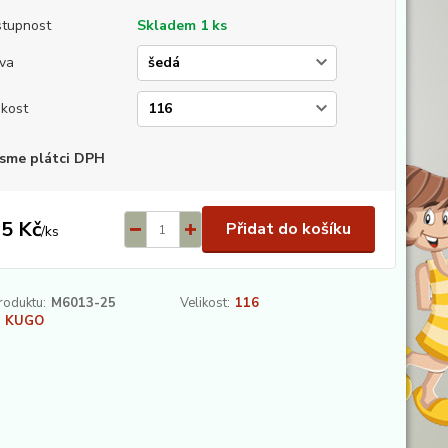
tupnost
Skladem 1 ks
va
ikost
sme plátci DPH
5 Kč
Přidat do košíku
/
ks
roduktu:
M6013-25
Velikost:
116
KUGO