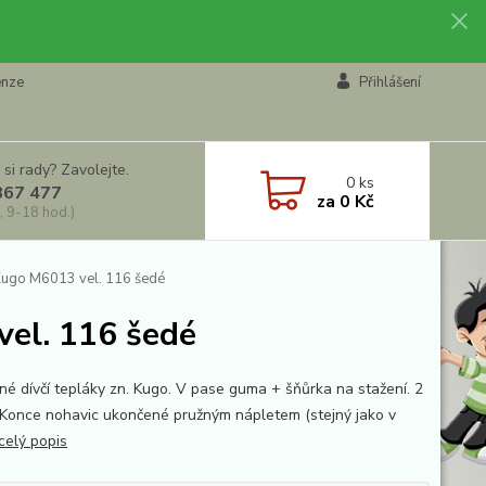
enze
Přihlášení
 si rady? Zavolejte.
0
ks
867 477
za
0 Kč
, 9-18 hod.)
 Kugo M6013 vel. 116 šedé
vel. 116 šedé
né dívčí tepláky zn. Kugo. V pase guma + šňůrka na stažení. 2
 Konce nohavic ukončené pružným nápletem (stejný jako v
celý popis