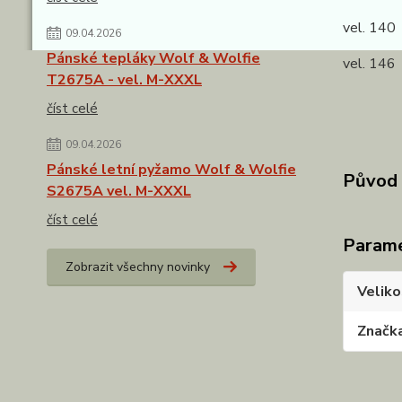
vel. 140
09.04.2026
Pánské tepláky Wolf & Wolfie
vel. 146
T2675A - vel. M-XXXL
číst celé
09.04.2026
Pánské letní pyžamo Wolf & Wolfie
Původ 
S2675A vel. M-XXXL
číst celé
Param
Zobrazit všechny novinky
Veliko
Značk