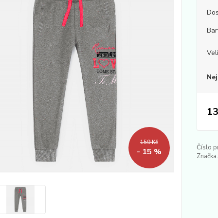
Dos
Bar
Vel
Nej
13
159 Kč
Číslo p
- 15 %
Značka: