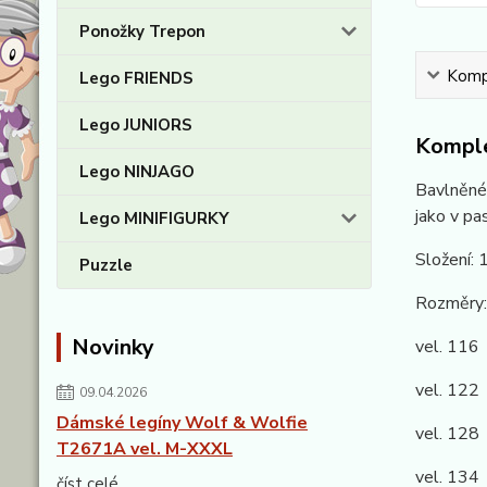
Ponožky Trepon
Kompl
Lego FRIENDS
Lego JUNIORS
Komple
Lego NINJAGO
Bavlněné 
jako v pa
Lego MINIFIGURKY
Složení:
Puzzle
Rozměry:
Novinky
vel. 116
vel. 122
09.04.2026
Dámské legíny Wolf & Wolfie
vel. 128
T2671A vel. M-XXXL
vel. 134
číst celé