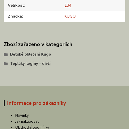
Velikost
134
Značka
KUGO
Zboží zařazeno v kategoriích
Dětské oblečení Kugo
Tepláky, legíny - dívčí
Informace pro zákazníky
Novinky
Jak nakupovat
Obchodní podmínky