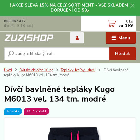
! AKCE SLEVA 15% NA CELÝ SORTIMENT - VŠE SKLADEM !
DORUČENÍ OD 59,-
0
ks
608 867 477
za
0 Kč
(Po-Pá, 9-18 hod.)
Menu
Hledat
Úvod
Dětské oblečení Kugo
Tepláky, legíny - dívčí
Dívčí bavlněné
tepláky Kugo M6013 vel. 134 tm. modré
Dívčí bavlněné tepláky Kugo
M6013 vel. 134 tm. modré
Novinka
TOP produkt