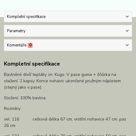
Kompletní specifikace
Parametry
Komentáře
0
Kompletní specifikace
Bavlněné dívčí tepláky zn. Kugo. V pase guma + šňůrka na
stažení. 2 kapsy. Konce nohavic ukončené pružným nápletem
(stejný jako v pase).
Složení: 100% bavlna.
Rozměry:
vel. 116 celková délka 67 cm, vnitřní nohavice 47 cm, pas
26 cm