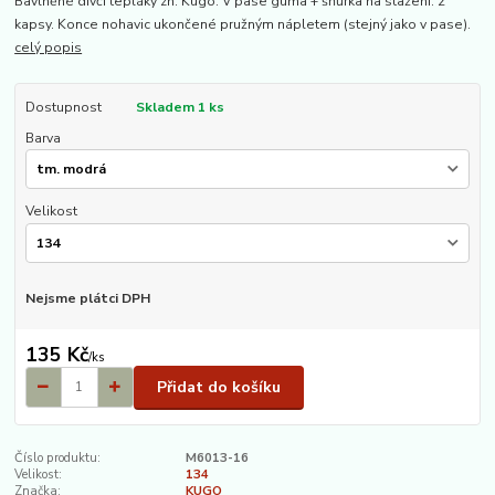
Bavlněné dívčí tepláky zn. Kugo. V pase guma + šňůrka na stažení. 2
kapsy. Konce nohavic ukončené pružným nápletem (stejný jako v pase).
celý popis
Dostupnost
Skladem 1 ks
Barva
Velikost
Nejsme plátci DPH
135 Kč
/
ks
Přidat do košíku
Číslo produktu:
M6013-16
Velikost:
134
Značka:
KUGO