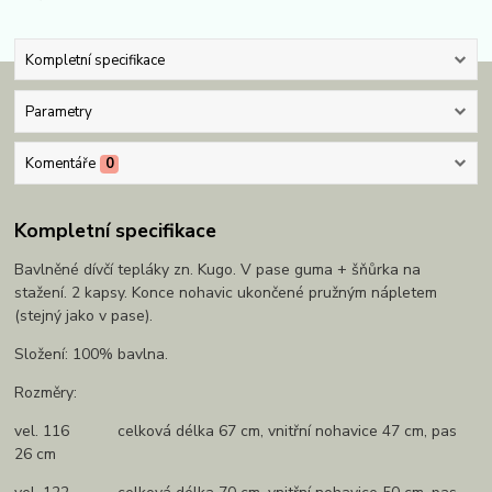
Kompletní specifikace
Parametry
Komentáře
0
Kompletní specifikace
Bavlněné dívčí tepláky zn. Kugo. V pase guma + šňůrka na
stažení. 2 kapsy. Konce nohavic ukončené pružným nápletem
(stejný jako v pase).
Složení: 100% bavlna.
Rozměry:
vel. 116 celková délka 67 cm, vnitřní nohavice 47 cm, pas
26 cm