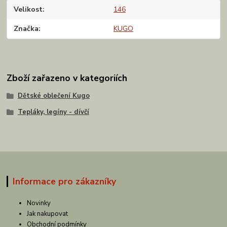
Velikost
146
Značka
KUGO
Zboží zařazeno v kategoriích
Dětské oblečení Kugo
Tepláky, legíny - dívčí
Informace pro zákazníky
Novinky
Jak nakupovat
Obchodní podmínky