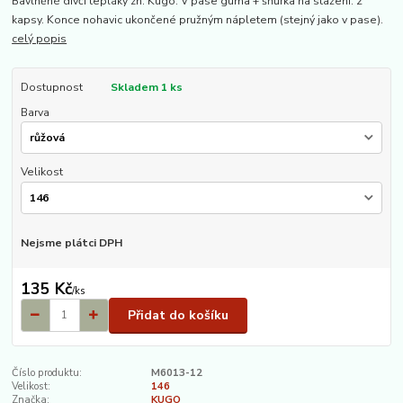
Bavlněné dívčí tepláky zn. Kugo. V pase guma + šňůrka na stažení. 2
kapsy. Konce nohavic ukončené pružným nápletem (stejný jako v pase).
celý popis
Dostupnost
Skladem 1 ks
Barva
Velikost
Nejsme plátci DPH
135 Kč
/
ks
Přidat do košíku
Číslo produktu:
M6013-12
Velikost:
146
Značka:
KUGO