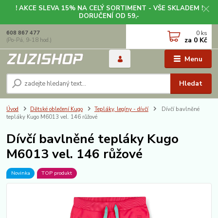
! AKCE SLEVA 15% NA CELÝ SORTIMENT - VŠE SKLADEM !
DORUČENÍ OD 59,-
0
ks
608 867 477
za
0 Kč
(Po-Pá, 9-18 hod.)
Menu
Hledat
Úvod
Dětské oblečení Kugo
Tepláky, legíny - dívčí
Dívčí bavlněné
tepláky Kugo M6013 vel. 146 růžové
Dívčí bavlněné tepláky Kugo
M6013 vel. 146 růžové
Novinka
TOP produkt