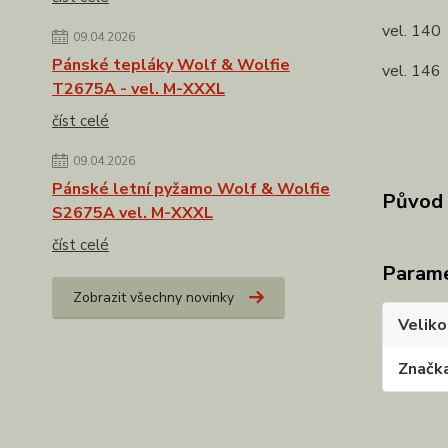
vel. 140
09.04.2026
Pánské tepláky Wolf & Wolfie
vel. 146
T2675A - vel. M-XXXL
číst celé
09.04.2026
Pánské letní pyžamo Wolf & Wolfie
Původ 
S2675A vel. M-XXXL
číst celé
Param
Zobrazit všechny novinky
Veliko
Značk