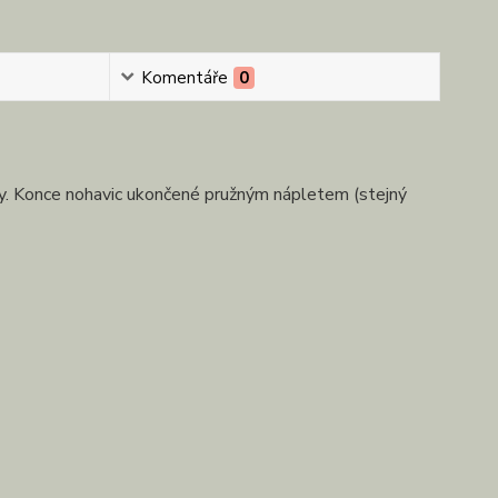
Komentáře
0
sy. Konce nohavic ukončené pružným nápletem (stejný