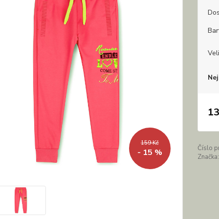
Dos
Bar
Vel
Nej
13
159 Kč
Číslo p
- 15 %
Značka: