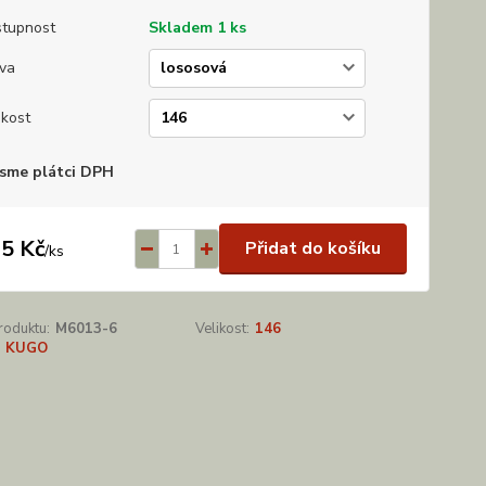
tupnost
Skladem 1 ks
va
ikost
sme plátci DPH
5 Kč
Přidat do košíku
/
ks
roduktu:
M6013-6
Velikost:
146
KUGO