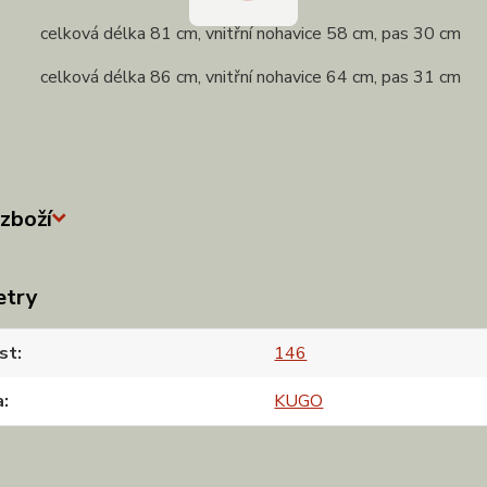
 celková délka 81 cm, vnitřní nohavice 58 cm, pas 30 cm
 celková délka 86 cm, vnitřní nohavice 64 cm, pas 31 cm
zboží
etry
st
146
a
KUGO