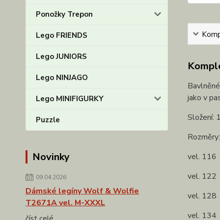
Ponožky Trepon
Kompl
Lego FRIENDS
Lego JUNIORS
Komple
Lego NINJAGO
Bavlněné 
jako v pa
Lego MINIFIGURKY
Složení:
Puzzle
Rozměry:
Novinky
vel. 116
vel. 122
09.04.2026
Dámské legíny Wolf & Wolfie
vel. 128
T2671A vel. M-XXXL
vel. 134
číst celé