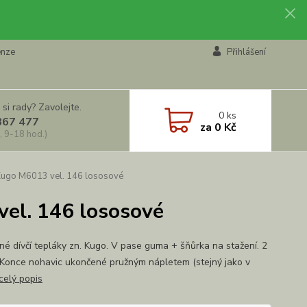
enze
Přihlášení
 si rady? Zavolejte.
0
ks
867 477
za
0 Kč
, 9-18 hod.)
 Kugo M6013 vel. 146 lososové
vel. 146 lososové
né dívčí tepláky zn. Kugo. V pase guma + šňůrka na stažení. 2
 Konce nohavic ukončené pružným nápletem (stejný jako v
celý popis