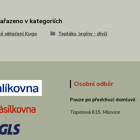
zařazeno v kategoriích
é oblečení Kugo
Tepláky, legíny - dívčí
Osobní odběr
Pouze po předchozí domluvě
:
Topolová 615, Milovice