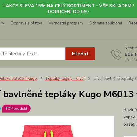
! AKCE SLEVA 15% NA CELÝ SORTIMENT - VŠE SKLADEM !
DORUČENÍ OD 59,-
nky
Doprava a platba
Věrnostní program
Ochrana soukromí
Rec
Nevíte
Hledat
608 
(Po-Pá
ětské oblečení Kugo
Tepláky, legíny - dívčí
Dívčí bavlněné tepláky
í bavlněné tepláky Kugo M6013 
TOP produkt
Bavlně
kapsy.
pase).