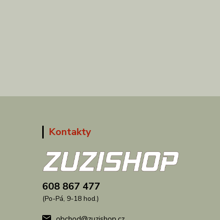
Kontakty
608 867 477
(Po-Pá, 9-18 hod.)
obchod@zuzishop.cz