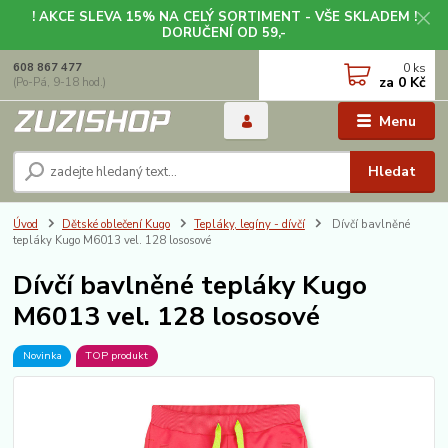
! AKCE SLEVA 15% NA CELÝ SORTIMENT - VŠE SKLADEM !
DORUČENÍ OD 59,-
0
ks
608 867 477
za
0 Kč
(Po-Pá, 9-18 hod.)
Menu
Hledat
Úvod
Dětské oblečení Kugo
Tepláky, legíny - dívčí
Dívčí bavlněné
tepláky Kugo M6013 vel. 128 lososové
Dívčí bavlněné tepláky Kugo
M6013 vel. 128 lososové
Novinka
TOP produkt