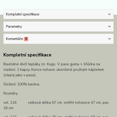
Kompletní specifikace
Parametry
Komentáře
0
Kompletní specifikace
Bavlněné dívčí tepláky zn. Kugo. V pase guma + šňůrka na
stažení. 2 kapsy. Konce nohavic ukončené pružným nápletem
(stejný jako v pase).
Složení: 100% bavlna.
Rozměry:
vel. 116 celková délka 67 cm, vnitřní nohavice 47 cm, pas
26 cm