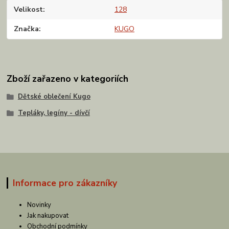
Velikost
128
Značka
KUGO
Zboží zařazeno v kategoriích
Dětské oblečení Kugo
Tepláky, legíny - dívčí
Informace pro zákazníky
Novinky
Jak nakupovat
Obchodní podmínky