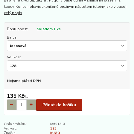
Bavlněné dívčí tepláky zn. Kugo. V pase guma + šňůrka na stažení. 2
kapsy. Konce nohavic ukončené pružným nápletem (stejný jako v pase).
celý popis
Dostupnost
Skladem 1 ks
Barva
Velikost
Nejsme plátci DPH
135 Kč
/
ks
Přidat do košíku
Číslo produktu:
M6013-3
Velikost:
128
Značka:
KUGO