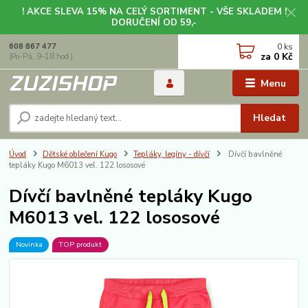
! AKCE SLEVA 15% NA CELÝ SORTIMENT - VŠE SKLADEM !
DORUČENÍ OD 59,-
0
ks
608 867 477
za
0 Kč
(Po-Pá, 9-18 hod.)
Menu
Hledat
Úvod
Dětské oblečení Kugo
Tepláky, legíny - dívčí
Dívčí bavlněné
tepláky Kugo M6013 vel. 122 lososové
Dívčí bavlněné tepláky Kugo
M6013 vel. 122 lososové
Novinka
TOP produkt