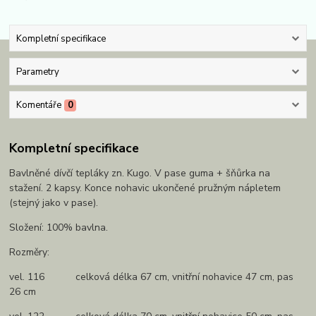
Kompletní specifikace
Parametry
Komentáře
0
Kompletní specifikace
Bavlněné dívčí tepláky zn. Kugo. V pase guma + šňůrka na
stažení. 2 kapsy. Konce nohavic ukončené pružným nápletem
(stejný jako v pase).
Složení: 100% bavlna.
Rozměry:
vel. 116 celková délka 67 cm, vnitřní nohavice 47 cm, pas
26 cm