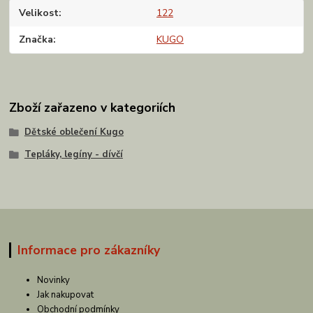
Velikost
122
Značka
KUGO
Zboží zařazeno v kategoriích
Dětské oblečení Kugo
Tepláky, legíny - dívčí
Informace pro zákazníky
Novinky
Jak nakupovat
Obchodní podmínky