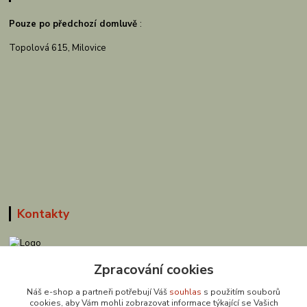
Pouze po předchozí domluvě
:
Topolová 615, Milovice
Kontakty
Zpracování cookies
608 867 477
(Po-Pá, 9-18 hod.)
Náš e-shop a partneři potřebují Váš
souhlas
s použitím souborů
cookies, aby Vám mohli zobrazovat informace týkající se Vašich