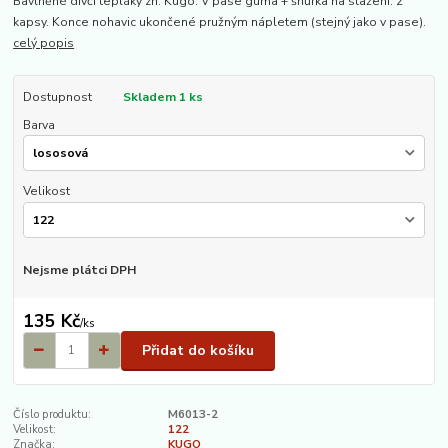
Bavlněné dívčí tepláky zn. Kugo. V pase guma + šňůrka na stažení. 2
kapsy. Konce nohavic ukončené pružným nápletem (stejný jako v pase).
celý popis
Dostupnost
Skladem 1 ks
Barva
Velikost
Nejsme plátci DPH
135 Kč
/
ks
Přidat do košíku
Číslo produktu:
M6013-2
Velikost:
122
Značka:
KUGO