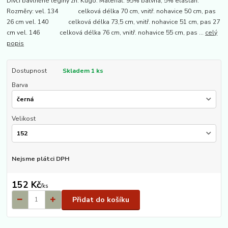
Dívčí bavlněné legíny zn. Kugo. Materiál: 95% balvna, 5% elastan.
Rozměry: vel. 134 celková délka 70 cm, vnitř. nohavice 50 cm, pas
26 cm vel. 140 celková délka 73,5 cm, vnitř. nohavice 51 cm, pas 27
cm vel. 146 celková délka 76 cm, vnitř. nohavice 55 cm, pas ...
celý
popis
Dostupnost
Skladem 1 ks
Barva
Velikost
Nejsme plátci DPH
152 Kč
/
ks
Přidat do košíku