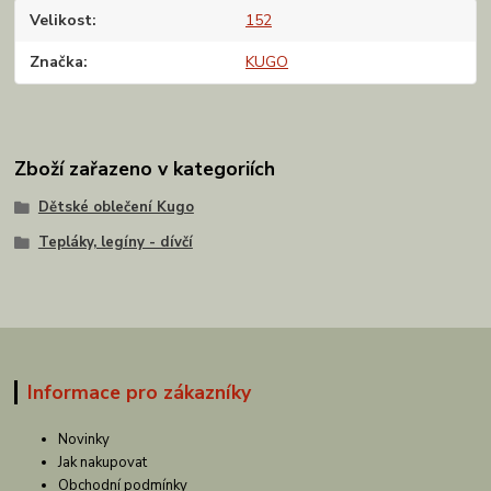
Velikost
152
Značka
KUGO
Zboží zařazeno v kategoriích
Dětské oblečení Kugo
Tepláky, legíny - dívčí
Informace pro zákazníky
Novinky
Jak nakupovat
Obchodní podmínky