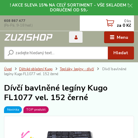
! AKCE SLEVA 15% NA CELÝ SORTIMENT - VŠE SKLADEM !
DORUČENÍ OD 59,-
0
ks
608 867 477
za
0 Kč
(Po-Pá, 9-18 hod.)
Menu
Hledat
Úvod
Dětské oblečení Kugo
Tepláky, legíny - dívčí
Dívčí bavlněné
legíny Kugo FL1077 vel. 152 černé
Dívčí bavlněné legíny Kugo
FL1077 vel. 152 černé
Novinka
TOP produkt