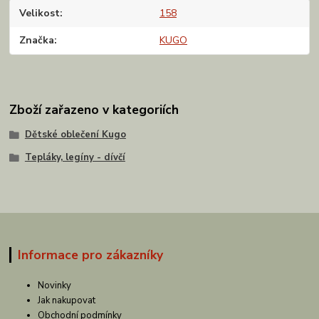
Velikost
158
Značka
KUGO
Zboží zařazeno v kategoriích
Dětské oblečení Kugo
Tepláky, legíny - dívčí
Informace pro zákazníky
Novinky
Jak nakupovat
Obchodní podmínky