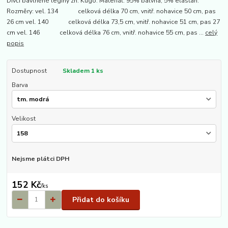
Dívčí bavlněné legíny zn. Kugo. Materiál: 95% balvna, 5% elastan.
Rozměry: vel. 134 celková délka 70 cm, vnitř. nohavice 50 cm, pas
26 cm vel. 140 celková délka 73,5 cm, vnitř. nohavice 51 cm, pas 27
cm vel. 146 celková délka 76 cm, vnitř. nohavice 55 cm, pas ...
celý
popis
Dostupnost
Skladem 1 ks
Barva
Velikost
Nejsme plátci DPH
152 Kč
/
ks
Přidat do košíku