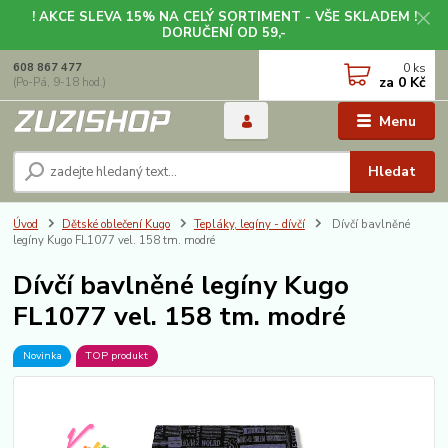
! AKCE SLEVA 15% NA CELÝ SORTIMENT - VŠE SKLADEM !
DORUČENÍ OD 59,-
0
ks
608 867 477
za
0 Kč
(Po-Pá, 9-18 hod.)
Menu
Hledat
Úvod
Dětské oblečení Kugo
Tepláky, legíny - dívčí
Dívčí bavlněné
legíny Kugo FL1077 vel. 158 tm. modré
Dívčí bavlněné legíny Kugo
FL1077 vel. 158 tm. modré
Novinka
TOP produkt