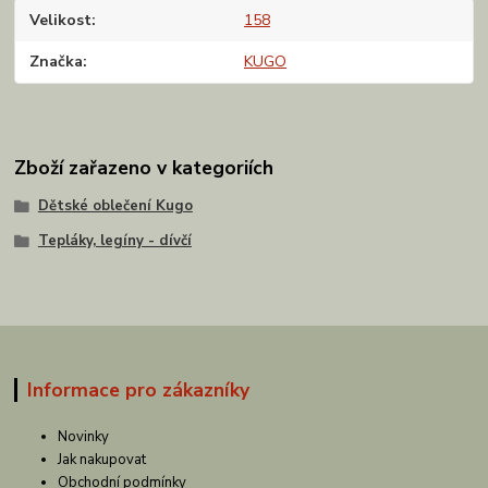
Velikost
158
Značka
KUGO
Zboží zařazeno v kategoriích
Dětské oblečení Kugo
Tepláky, legíny - dívčí
Informace pro zákazníky
Novinky
Jak nakupovat
Obchodní podmínky