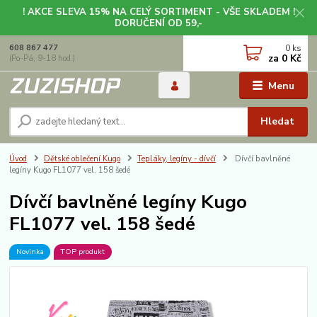
! AKCE SLEVA 15% NA CELÝ SORTIMENT - VŠE SKLADEM !
DORUČENÍ OD 59,-
0
ks
608 867 477
za
0 Kč
(Po-Pá, 9-18 hod.)
Menu
Hledat
Úvod
Dětské oblečení Kugo
Tepláky, legíny - dívčí
Dívčí bavlněné
legíny Kugo FL1077 vel. 158 šedé
Dívčí bavlněné legíny Kugo
FL1077 vel. 158 šedé
Novinka
TOP produkt