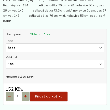
Dívčí bavlněné legíny zn. Kugo. Materiál: 95% balvna, 5% elastan.
Rozměry: vel. 134 celková délka 70 cm, vnitř. nohavice 50 cm, pas
26 cm vel. 140 celková délka 73,5 cm, vnitř. nohavice 51 cm, pas 27
cm vel. 146 celková délka 76 cm, vnitř. nohavice 55 cm, pas ...
celý
popis
Dostupnost
Skladem 1 ks
Barva
Velikost
Nejsme plátci DPH
152 Kč
/
ks
Přidat do košíku