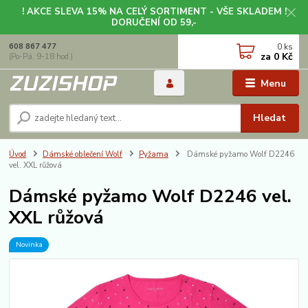
! AKCE SLEVA 15% NA CELÝ SORTIMENT - VŠE SKLADEM !
DORUČENÍ OD 59,-
0
ks
608 867 477
za
0 Kč
(Po-Pá, 9-18 hod.)
Menu
Hledat
Úvod
Dámské oblečení Wolf
Pyžama
Dámské pyžamo Wolf D2246
vel. XXL růžová
Dámské pyžamo Wolf D2246 vel.
XXL růžová
Novinka