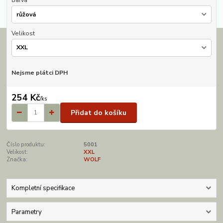
Barva
Velikost
Nejsme plátci DPH
254 Kč
/
ks
Přidat do košíku
Číslo produktu:
5001
Velikost:
XXL
Značka:
WOLF
Kompletní specifikace
Parametry