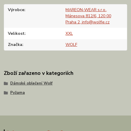
Výrobce
MAREON-WEAR s.r.o.,
Mánesova 812/6, 120 00
Praha 2, info@wolfie.cz
Velikost
XXL
Značka
WOLF
Zboží zařazeno v kategoriích
Dámské oblečení Wolf
Pyžama