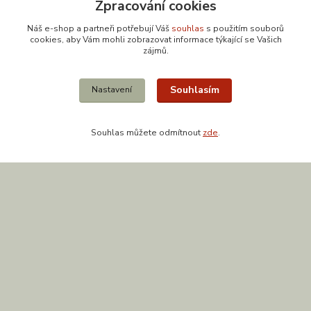
Zpracování cookies
Náš e-shop a partneři potřebují Váš
souhlas
s použitím souborů
cookies, aby Vám mohli zobrazovat informace týkající se Vašich
zájmů.
Kontakty
Souhlasím
Nastavení
Souhlas můžete odmítnout
zde
.
608 867 477
(Po-Pá, 9-18 hod.)
obchod@zuzishop.cz
Vytvořeno na
Eshop-rychle.cz